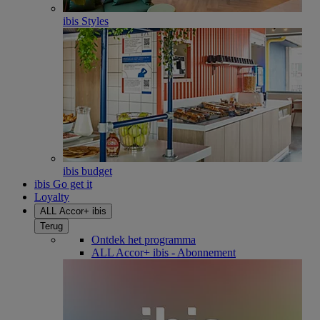
ibis Styles
ibis budget
ibis Go get it
Loyalty
ALL Accor+ ibis
Terug
Ontdek het programma
ALL Accor+ ibis - Abonnement