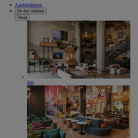
Aanbiedingen
De ibis merken
Terug
ibis