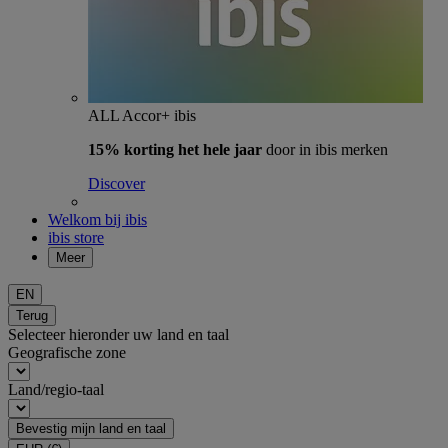
ALL Accor+ ibis
15% korting het hele jaar
door in ibis merken
Discover
Welkom bij ibis
ibis store
Meer
EN
Terug
Selecteer hieronder uw land en taal
Geografische zone
Land/regio-taal
Bevestig mijn land en taal