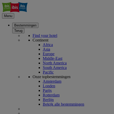
Menu
Bestemmingen
Terug
Find your hotel
Continent
Africa
Asia
Europe
Middle-East
North America
South America
Pacific
Onze topbestemmingen
Amsterdam
Londen
Parijs
Rotterdam
Berlijn
Bekijk alle bestemmingen