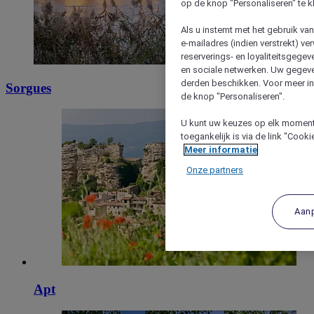
op de knop "Personaliseren" te k
Als u instemt met het gebruik va
e-mailadres (indien verstrekt) v
reserverings- en loyaliteitsgege
en sociale netwerken. Uw gegev
derden beschikken. Voor meer inf
Sorgues
de knop "Personaliseren".
U kunt uw keuzes op elk moment 
toegankelijk is via de link "Cook
Meer informatie
Onze partners
Aan
Apt