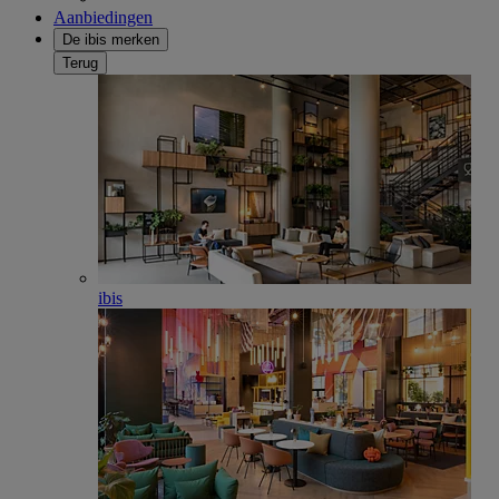
Aanbiedingen
De ibis merken
Terug
ibis