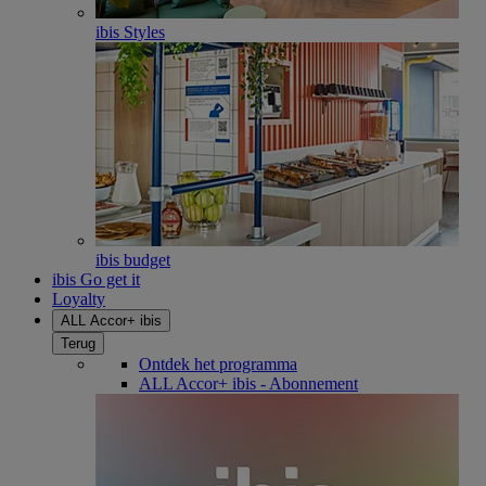
ibis Styles
ibis budget
ibis Go get it
Loyalty
ALL Accor+ ibis
Terug
Ontdek het programma
ALL Accor+ ibis - Abonnement