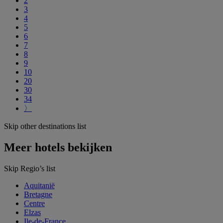
2
3
4
5
6
7
8
9
10
20
30
34
〉
Skip other destinations list
Meer hotels bekijken
Skip Regio’s list
Aquitanië
Bretagne
Centre
Elzas
Ile-de-France