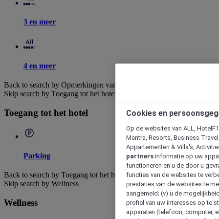
3 en meer
4 en meer
Back to search by Opmerkingen van klanten
Skip search by Toegang tot het hotel
Toegang tot het hotel
Cookies en persoonsgeg
Op de websites van ALL, HotelF1, 
Mantra, Resorts, Business Travel
Appartementen & Villa's, Activiti
Parking
partners
informatie op uw appara
functioneren en u de door u gevra
Back to search by Toegang tot het hotel
functies van de websites te verbe
Skip search by Wellness
prestaties van de websites te met
aangemeld; (v) u de mogelijkheid
Wellness
profiel van uw interesses op te s
apparaten (telefoon, computer, e