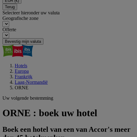
EUR
(€)
Terug
Selecteer hieronder uw valuta
Geografische zone
Offerte
Bevestig mijn valuta
Hotels
Europa
Frankrijk
Laag-Normandië
ORNE
Uw volgende bestemming
ORNE : boek uw hotel
Boek een hotel van een van Accor's meer