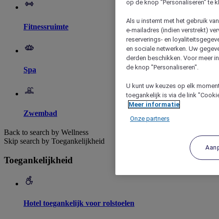
op de knop "Personaliseren" te k
Als u instemt met het gebruik va
Fitnessruimte
e-mailadres (indien verstrekt) v
reserverings- en loyaliteitsgege
en sociale netwerken. Uw gegev
derden beschikken. Voor meer inf
de knop "Personaliseren".
Spa
U kunt uw keuzes op elk moment 
toegankelijk is via de link "Cook
Meer informatie
Zwembad
Onze partners
Back to search by Wellness
Skip search by Toegankelijkheid
Aan
Toegankelijkheid
Hotel toegankelijk voor rolstoelen