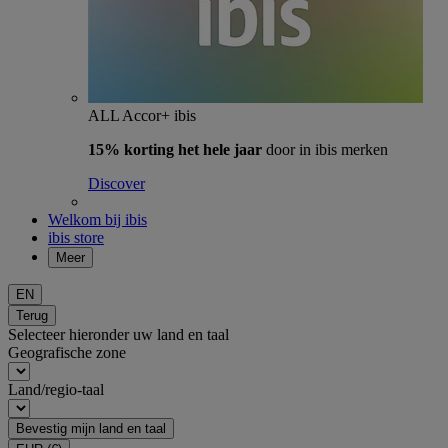
ALL Accor+ ibis
15% korting het hele jaar
door in ibis merken
Discover
Welkom bij ibis
ibis store
Meer
EN
Terug
Selecteer hieronder uw land en taal
Geografische zone
Land/regio-taal
Bevestig mijn land en taal