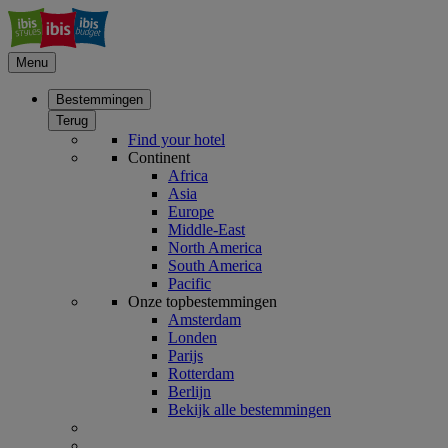
Menu
Bestemmingen
Terug
Find your hotel
Continent
Africa
Asia
Europe
Middle-East
North America
South America
Pacific
Onze topbestemmingen
Amsterdam
Londen
Parijs
Rotterdam
Berlijn
Bekijk alle bestemmingen