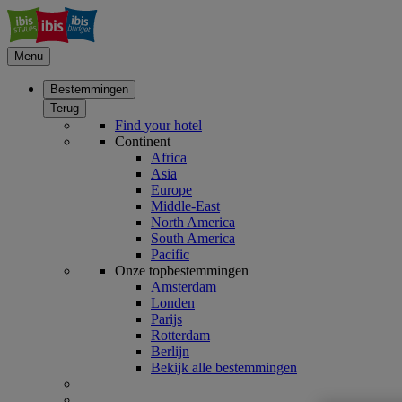
Menu
Bestemmingen
Terug
Find your hotel
Continent
Africa
Asia
Europe
Middle-East
North America
South America
Pacific
Onze topbestemmingen
Amsterdam
Londen
Parijs
Rotterdam
Berlijn
Bekijk alle bestemmingen