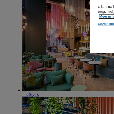
U kunt uw 
toegankeli
Meer inf
Onze partn
ibis Styles