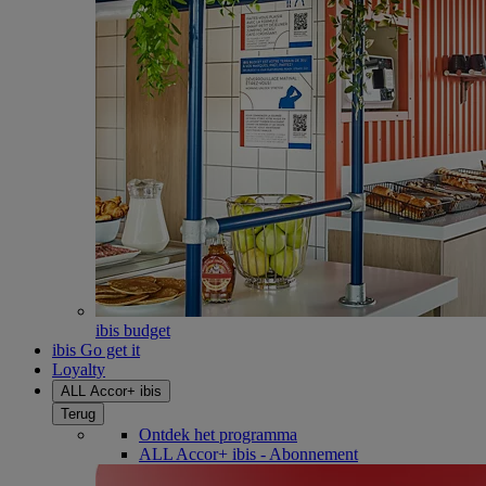
ibis budget
ibis Go get it
Loyalty
ALL Accor+ ibis
Terug
Ontdek het programma
ALL Accor+ ibis - Abonnement