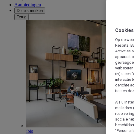
Aanbiedingen
De ibis merken
Terug
Cookies
Op de webs
Resorts, B
Activities 
apparaat o
gevraagde d
verbeteren 
(iv) u een
interactie 
gerichte ad
tussen dez
Als u inst
mailadres 
reserverin
sociale n
beschikken
"Personalis
ibis