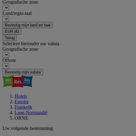
Geografische zone
Land/regio-taal
Bevestig mijn land en taal
EUR
(€)
Terug
Selecteer hieronder uw valuta
Geografische zone
Offerte
Bevestig mijn valuta
Hotels
Europa
Frankrijk
Laag-Normandië
ORNE
Uw volgende bestemming