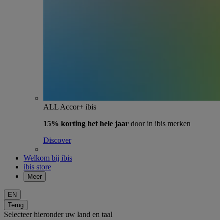
ALL Accor+ ibis
15% korting het hele jaar
door in ibis merken
Discover
Welkom bij ibis
ibis store
Meer
EN
Terug
Selecteer hieronder uw land en taal