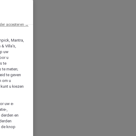
der accepteren →
npick, Mantra,
& Villa's,
op uw
oor u
s te
s te meten;
heid te geven
en om u
 kunt u kiezen
cor uw e-
tie-,
n derden en
 derden
a de knop