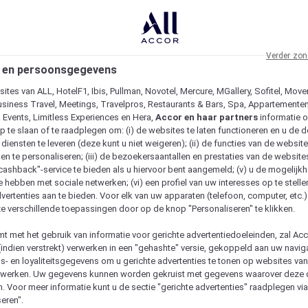
Verder zon
 en persoonsgegevens
ites van ALL, HotelF1, Ibis, Pullman, Novotel, Mercure, MGallery, Sofitel, Move
usiness Travel, Meetings, Travelpros, Restaurants & Bars, Spa, Appartementen 
& Events, Limitless Experiences en Hera,
Accor en haar partners
informatie 
p te slaan of te raadplegen om: (i) de websites te laten functioneren en u de d
iensten te leveren (deze kunt u niet weigeren); (ii) de functies van de website
en te personaliseren; (iii) de bezoekersaantallen en prestaties van de website
 "cashback"-service te bieden als u hiervoor bent aangemeld; (v) u de mogelijk
te hebben met sociale netwerken; (vi) een profiel van uw interesses op te stell
vertenties aan te bieden. Voor elk van uw apparaten (telefoon, computer, etc.)
e verschillende toepassingen door op de knop "Personaliseren" te klikken.
emt met het gebruik van informatie voor gerichte advertentiedoeleinden, zal Ac
(indien verstrekt) verwerken in een "gehashte" versie, gekoppeld aan uw naviga
gs- en loyaliteitsgegevens om u gerichte advertenties te tonen op websites va
etwerken. Uw gegevens kunnen worden gekruist met gegevens waarover deze
. Voor meer informatie kunt u de sectie "gerichte advertenties" raadplegen vi
eren".