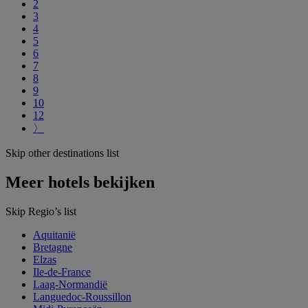
2
3
4
5
6
7
8
9
10
12
〉
Skip other destinations list
Meer hotels bekijken
Skip Regio’s list
Aquitanië
Bretagne
Elzas
Ile-de-France
Laag-Normandië
Languedoc-Roussillon