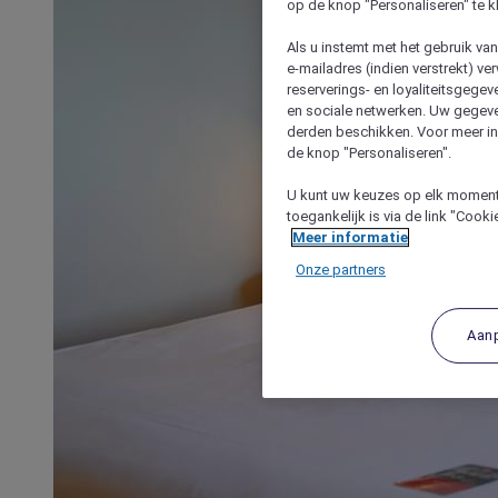
op de knop "Personaliseren" te k
Als u instemt met het gebruik va
e-mailadres (indien verstrekt) v
reserverings- en loyaliteitsgege
en sociale netwerken. Uw gegev
derden beschikken. Voor meer inf
de knop "Personaliseren".
U kunt uw keuzes op elk moment 
toegankelijk is via de link "Cook
Meer informatie
Onze partners
Aan