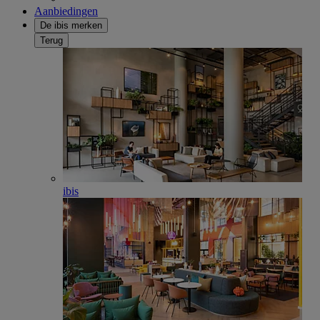
Aanbiedingen
De ibis merken
Terug
ibis