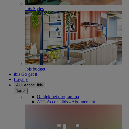
ibis Styles
ibis budget
ibis Go get it
Loyalty
ALL Accor+ ibis
Terug
Ontdek het programma
ALL Accor+ ibis - Abonnement