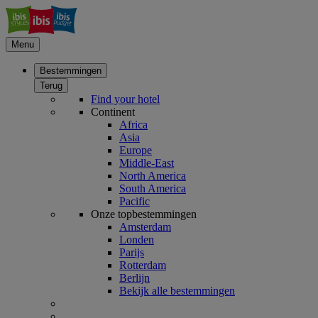
Menu
Bestemmingen
Terug
Find your hotel
Continent
Africa
Asia
Europe
Middle-East
North America
South America
Pacific
Onze topbestemmingen
Amsterdam
Londen
Parijs
Rotterdam
Berlijn
Bekijk alle bestemmingen