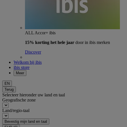
ALL Accor+ ibis
15% korting het hele jaar
door in ibis merken
Discover
Welkom bij ibis
ibis store
Meer
EN
Terug
Selecteer hieronder uw land en taal
Geografische zone
Land/regio-taal
Bevestig mijn land en taal