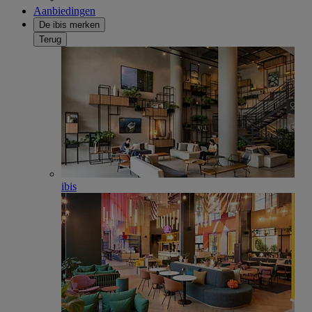
Aanbiedingen
De ibis merken
Terug
ibis