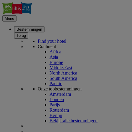
Menu
Bestemmingen
Terug
Find your hotel
Continent
Africa
Asia
Europe
Middle-East
North America
South America
Pacific
Onze topbestemmingen
Amsterdam
Londen
Parijs
Rotterdam
Berlijn
Bekijk alle bestemmingen