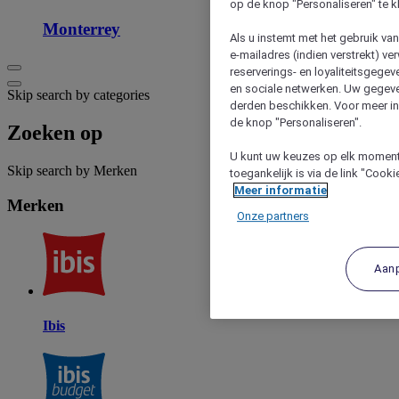
op de knop "Personaliseren" te k
Monterrey
Als u instemt met het gebruik va
e-mailadres (indien verstrekt) v
reserverings- en loyaliteitsgege
en sociale netwerken. Uw gegev
Skip search by categories
derden beschikken. Voor meer inf
de knop "Personaliseren".
Zoeken op
U kunt uw keuzes op elk moment 
Skip search by Merken
toegankelijk is via de link "Cook
Meer informatie
Merken
Onze partners
Aan
Ibis