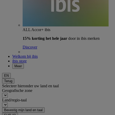
ALL Accor+ ibis
15% korting het hele jaar
door in ibis merken
Discover
Welkom bij ibis
ibis store
Meer
EN
Terug
Selecteer hieronder uw land en taal
Geografische zone
Land/regio-taal
Bevestig mijn land en taal