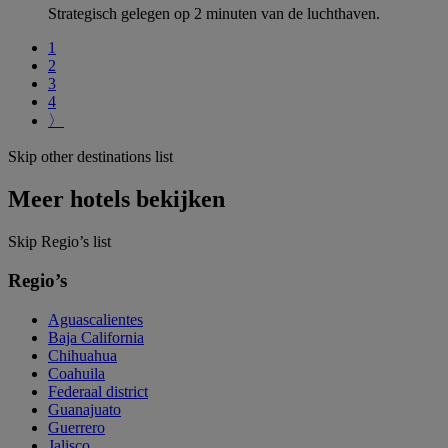
Strategisch gelegen op 2 minuten van de luchthaven.
1
2
3
4
〉
Skip other destinations list
Meer hotels bekijken
Skip Regio’s list
Regio’s
Aguascalientes
Baja California
Chihuahua
Coahuila
Federaal district
Guanajuato
Guerrero
Jalisco