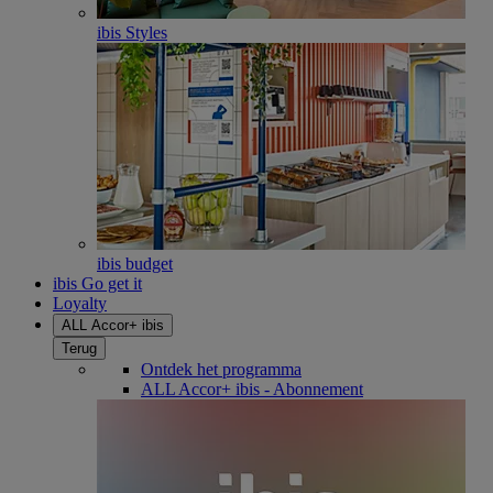
ibis Styles
ibis budget
ibis Go get it
Loyalty
ALL Accor+ ibis
Terug
Ontdek het programma
ALL Accor+ ibis - Abonnement