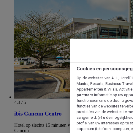
Cookies en persoonsgeg
Op de websites van ALL, HotelF1, 
Mantra, Resorts, Business Travel
Appartementen & Villa's, Activiti
partners
informatie op uw appara
functioneren en u de door u gevra
4.3 / 5
functies van de websites te verbe
prestaties van de websites te met
ibis Cancun Centro
aangemeld; (v) u de mogelijkheid
profiel van uw interesses op te s
Hotel op slechts 15 minuten van het kristalheldere water van
apparaten (telefoon, computer, e
Cancun