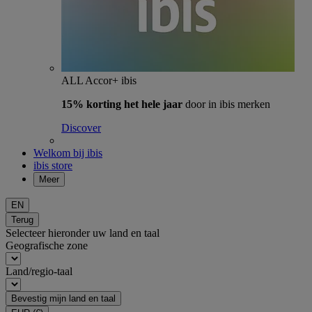
ALL Accor+ ibis
15% korting het hele jaar
door in ibis merken
Discover
Welkom bij ibis
ibis store
Meer
EN
Terug
Selecteer hieronder uw land en taal
Geografische zone
Land/regio-taal
Bevestig mijn land en taal