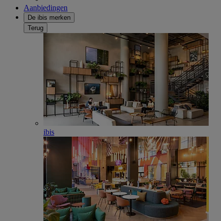
Aanbiedingen
De ibis merken
Terug
ibis