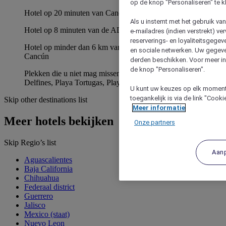
op de knop "Personaliseren" te k
Hotel op 20 minuten van Cancun International Airport
Als u instemt met het gebruik va
Hotel op 8 minuten van de ADO-terminal
e-mailadres (indien verstrekt) v
reserverings- en loyaliteitsgege
Hotel op minder dan 6 km van het kristalheldere water van
en sociale netwerken. Uw gegev
Cancún
derden beschikken. Voor meer inf
de knop "Personaliseren".
Plekken die u niet mag missen : Plaza de Toros, Playa
Delfines, Playa Tortugas, Playa Forum
U kunt uw keuzes op elk moment 
toegankelijk is via de link "Cook
Skip other destinations list
Meer informatie
Meer hotels bekijken
Onze partners
Skip Regio’s list
Aan
Aguascalientes
Baja California
Chihuahua
Federaal district
Guerrero
Jalisco
Mexico (staat)
Nuevo Leon