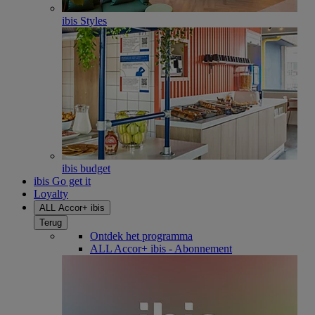
ibis Styles
ibis budget
ibis Go get it
Loyalty
ALL Accor+ ibis
Terug
Ontdek het programma
ALL Accor+ ibis - Abonnement