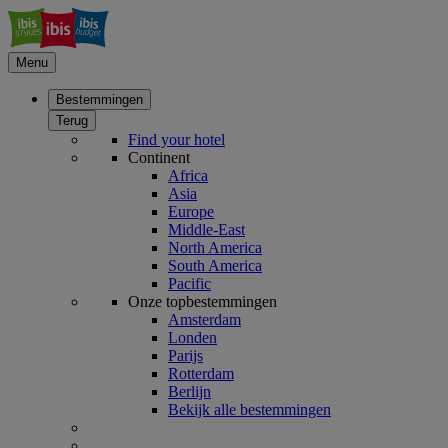
Menu
Bestemmingen
Terug
Find your hotel
Continent
Africa
Asia
Europe
Middle-East
North America
South America
Pacific
Onze topbestemmingen
Amsterdam
Londen
Parijs
Rotterdam
Berlijn
Bekijk alle bestemmingen