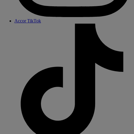
Accor TikTok