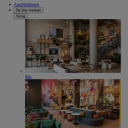
Aanbiedingen
De ibis merken
Terug
ibis