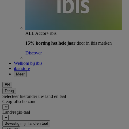
ALL Accor+ ibis
15% korting het hele jaar
door in ibis merken
Discover
Welkom bij ibis
ibis store
Meer
EN
Terug
Selecteer hieronder uw land en taal
Geografische zone
Land/regio-taal
Bevestig mijn land en taal