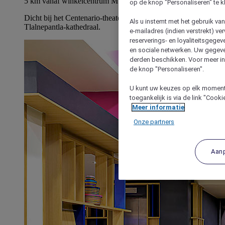
5 km vanaf winkelcentrum Mundo E
op de knop "Personaliseren" te k
Dicht bij het Centenario-theater, het Mini Mundos-park en de
Als u instemt met het gebruik va
Tlalnepantla-kathedraal.
e-mailadres (indien verstrekt) v
reserverings- en loyaliteitsgege
en sociale netwerken. Uw gegev
derden beschikken. Voor meer inf
de knop "Personaliseren".
U kunt uw keuzes op elk moment 
toegankelijk is via de link "Cook
Meer informatie
Onze partners
Aan