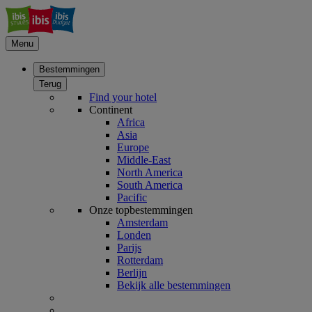
Menu
Bestemmingen
Terug
Find your hotel
Continent
Africa
Asia
Europe
Middle-East
North America
South America
Pacific
Onze topbestemmingen
Amsterdam
Londen
Parijs
Rotterdam
Berlijn
Bekijk alle bestemmingen