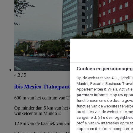
Cookies en persoonsgeg
4.3 / 5
Op de websites van ALL, HotelF1, 
Mantra, Resorts, Business Travel
ibis Mexico Tlalnepantla
Appartementen & Villa's, Activiti
partners
informatie op uw appara
600 m van het centrum van Tlalnepantla
functioneren en u de door u gevra
functies van de websites te verbe
Op minder dan 5 km van het congrescentrum en
prestaties van de websites te met
winkelcentrum Mundo E
aangemeld; (v) u de mogelijkheid
profiel van uw interesses op te s
12 km van de basiliek van Guadalupe
apparaten (telefoon, computer, e