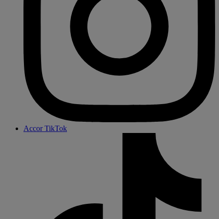
Accor TikTok