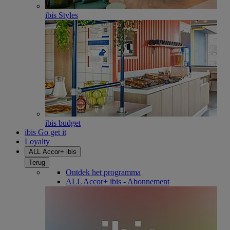
ibis Styles
ibis budget
ibis Go get it
Loyalty
ALL Accor+ ibis
Terug
Ontdek het programma
ALL Accor+ ibis - Abonnement