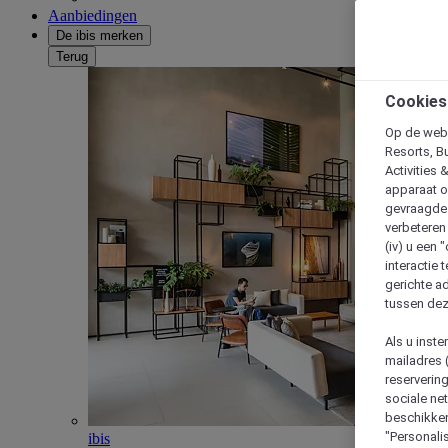
Aanbiedingen
De ibis merken
Terug
Cookies
Op de webs
Resorts, B
Activities 
apparaat o
gevraagde d
verbeteren 
(iv) u een
interactie 
gerichte ad
tussen dez
Als u inst
mailadres 
reserverin
sociale n
beschikken
"Personalis
ibis