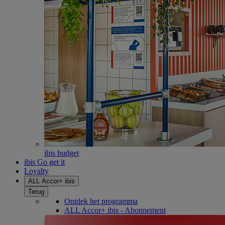
ibis budget
ibis Go get it
Loyalty
ALL Accor+ ibis
Terug
Ontdek het programma
ALL Accor+ ibis - Abonnement