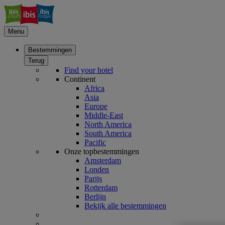
Menu
Bestemmingen
Terug
Find your hotel
Continent
Africa
Asia
Europe
Middle-East
North America
South America
Pacific
Onze topbestemmingen
Amsterdam
Londen
Parijs
Rotterdam
Berlijn
Bekijk alle bestemmingen