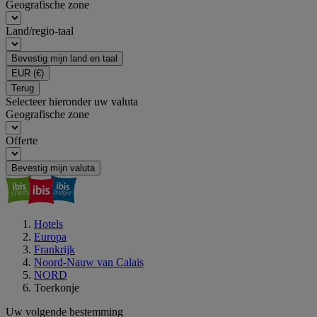
Geografische zone
Land/regio-taal
Bevestig mijn land en taal
EUR
(€)
Terug
Selecteer hieronder uw valuta
Geografische zone
Offerte
Bevestig mijn valuta
Hotels
Europa
Frankrijk
Noord-Nauw van Calais
NORD
Toerkonje
Uw volgende bestemming