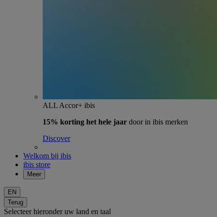
ALL Accor+ ibis
15% korting het hele jaar
door in ibis merken
Discover
Welkom bij ibis
ibis store
Meer
EN
Terug
Selecteer hieronder uw land en taal