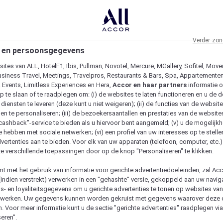
Verder zon
 en persoonsgegevens
ites van ALL, HotelF1, Ibis, Pullman, Novotel, Mercure, MGallery, Sofitel, Move
usiness Travel, Meetings, Travelpros, Restaurants & Bars, Spa, Appartementen 
& Events, Limitless Experiences en Hera,
Accor en haar partners
informatie 
p te slaan of te raadplegen om: (i) de websites te laten functioneren en u de d
iensten te leveren (deze kunt u niet weigeren); (ii) de functies van de website
en te personaliseren; (iii) de bezoekersaantallen en prestaties van de website
 "cashback"-service te bieden als u hiervoor bent aangemeld; (v) u de mogelijk
te hebben met sociale netwerken; (vi) een profiel van uw interesses op te stell
vertenties aan te bieden. Voor elk van uw apparaten (telefoon, computer, etc.)
e verschillende toepassingen door op de knop "Personaliseren" te klikken.
emt met het gebruik van informatie voor gerichte advertentiedoeleinden, zal Ac
(indien verstrekt) verwerken in een "gehashte" versie, gekoppeld aan uw naviga
gs- en loyaliteitsgegevens om u gerichte advertenties te tonen op websites va
etwerken. Uw gegevens kunnen worden gekruist met gegevens waarover deze
. Voor meer informatie kunt u de sectie "gerichte advertenties" raadplegen vi
eren".