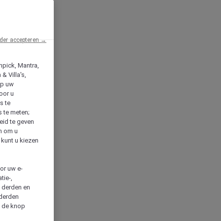
der accepteren →
npick, Mantra,
& Villa's,
op uw
oor u
s te
s te meten;
heid te geven
en om u
 kunt u kiezen
cor uw e-
tie-,
n derden en
 derden
a de knop