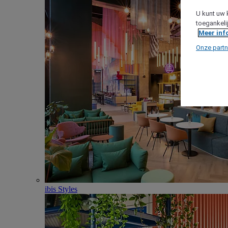
U kunt uw 
toegankeli
Meer inf
Onze partn
ibis Styles