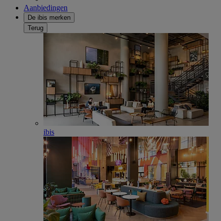
Aanbiedingen
De ibis merken
Terug
ibis