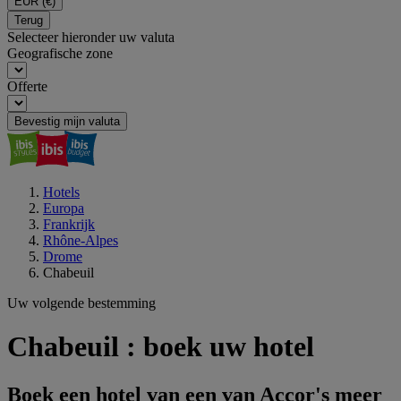
EUR
(€)
Terug
Selecteer hieronder uw valuta
Geografische zone
Offerte
Bevestig mijn valuta
Hotels
Europa
Frankrijk
Rhône-Alpes
Drome
Chabeuil
Uw volgende bestemming
Chabeuil : boek uw hotel
Boek een hotel van een van Accor's meer