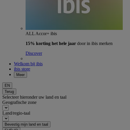
ALL Accor+ ibis
15% korting het hele jaar
door in ibis merken
Discover
Welkom bij ibis
ibis store
Meer
EN
Terug
Selecteer hieronder uw land en taal
Geografische zone
Land/regio-taal
Bevestig mijn land en taal