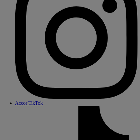
Accor TikTok