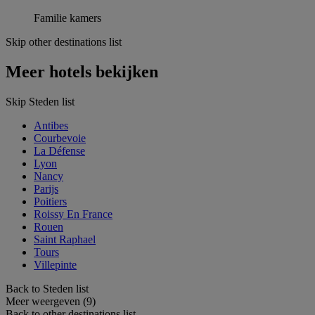
Familie kamers
Skip other destinations list
Meer hotels bekijken
Skip Steden list
Antibes
Courbevoie
La Défense
Lyon
Nancy
Parijs
Poitiers
Roissy En France
Rouen
Saint Raphael
Tours
Villepinte
Back to Steden list
Meer weergeven (9)
Back to other destinations list