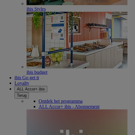
ibis Styles
ibis budget
ibis Go get it
Loyalty
ALL Accor+ ibis
Terug
Ontdek het programma
ALL Accor+ ibis - Abonnement