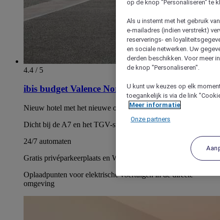
op de knop "Personaliseren" te k
Als u instemt met het gebruik va
e-mailadres (indien verstrekt) v
reserverings- en loyaliteitsgege
en sociale netwerken. Uw gegev
derden beschikken. Voor meer inf
de knop "Personaliseren".
4.4 / 5
U kunt uw keuzes op elk moment 
ibis budget Valence Nord Plateau des Couleures
toegankelijk is via de link "Cook
Meer informatie
Nieuw hotel met het nieuwe ontwerpconcept van het merk
Onze partners
Dicht bij de A7 en het TGV-station
24/7 automaten
Aan
Gratis privéparkeerplaats en WiFi
Oplaadpunten voor elektrische voertuigen in de directe
omgeving