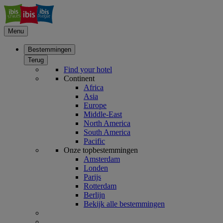
Menu
Bestemmingen
Terug
Find your hotel
Continent
Africa
Asia
Europe
Middle-East
North America
South America
Pacific
Onze topbestemmingen
Amsterdam
Londen
Parijs
Rotterdam
Berlijn
Bekijk alle bestemmingen