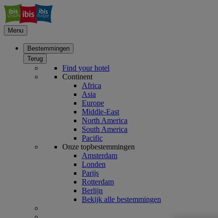
Menu
Bestemmingen
Terug
Find your hotel
Continent
Africa
Asia
Europe
Middle-East
North America
South America
Pacific
Onze topbestemmingen
Amsterdam
Londen
Parijs
Rotterdam
Berlijn
Bekijk alle bestemmingen