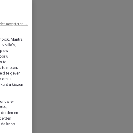
der accepteren →
npick, Mantra,
& Villa's,
op uw
oor u
s te
s te meten;
heid te geven
en om u
 kunt u kiezen
cor uw e-
tie-,
n derden en
 derden
a de knop