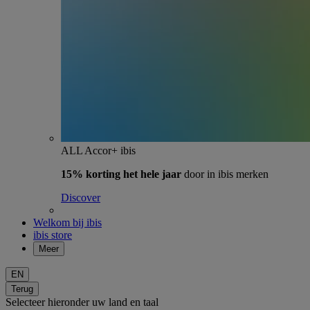
ALL Accor+ ibis
15% korting het hele jaar
door in ibis merken
Discover
Welkom bij ibis
ibis store
Meer
EN
Terug
Selecteer hieronder uw land en taal