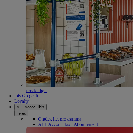
ibis budget
ibis Go get it
Loyalty
ALL Accor+ ibis
Terug
Ontdek het programma
ALL Accor+ ibis - Abonnement