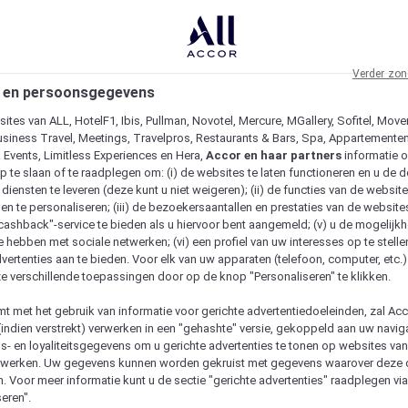
Verder zon
 en persoonsgegevens
ites van ALL, HotelF1, Ibis, Pullman, Novotel, Mercure, MGallery, Sofitel, Move
usiness Travel, Meetings, Travelpros, Restaurants & Bars, Spa, Appartementen 
& Events, Limitless Experiences en Hera,
Accor en haar partners
informatie 
p te slaan of te raadplegen om: (i) de websites te laten functioneren en u de d
iensten te leveren (deze kunt u niet weigeren); (ii) de functies van de website
en te personaliseren; (iii) de bezoekersaantallen en prestaties van de website
 "cashback"-service te bieden als u hiervoor bent aangemeld; (v) u de mogelijk
te hebben met sociale netwerken; (vi) een profiel van uw interesses op te stell
vertenties aan te bieden. Voor elk van uw apparaten (telefoon, computer, etc.)
e verschillende toepassingen door op de knop "Personaliseren" te klikken.
emt met het gebruik van informatie voor gerichte advertentiedoeleinden, zal Ac
(indien verstrekt) verwerken in een "gehashte" versie, gekoppeld aan uw naviga
gs- en loyaliteitsgegevens om u gerichte advertenties te tonen op websites va
etwerken. Uw gegevens kunnen worden gekruist met gegevens waarover deze
. Voor meer informatie kunt u de sectie "gerichte advertenties" raadplegen vi
eren".