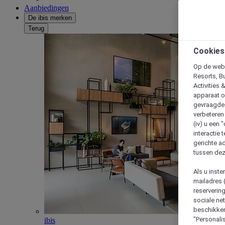
Aanbiedingen
De ibis merken
Terug
Cookies
Op de webs
Resorts, B
Activities 
apparaat o
gevraagde d
verbeteren 
(iv) u een
interactie 
gerichte ad
tussen dez
Als u inst
mailadres 
reserverin
sociale n
beschikken
"Personalis
ibis