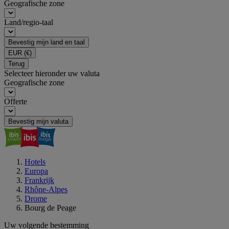
Geografische zone
Land/regio-taal
Bevestig mijn land en taal
EUR
(€)
Terug
Selecteer hieronder uw valuta
Geografische zone
Offerte
Bevestig mijn valuta
Hotels
Europa
Frankrijk
Rhône-Alpes
Drome
Bourg de Peage
Uw volgende bestemming