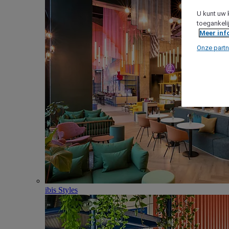
U kunt uw 
toegankeli
Meer inf
Onze partn
ibis Styles