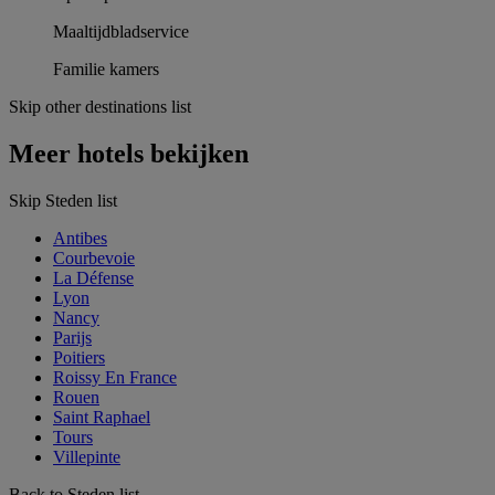
Maaltijdbladservice
Familie kamers
Skip other destinations list
Meer hotels bekijken
Skip Steden list
Antibes
Courbevoie
La Défense
Lyon
Nancy
Parijs
Poitiers
Roissy En France
Rouen
Saint Raphael
Tours
Villepinte
Back to Steden list