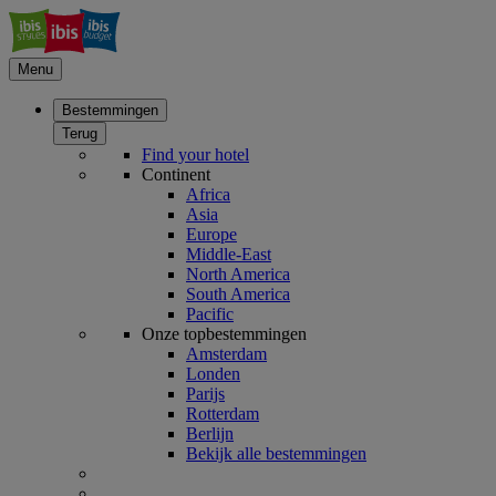
Menu
Bestemmingen
Terug
Find your hotel
Continent
Africa
Asia
Europe
Middle-East
North America
South America
Pacific
Onze topbestemmingen
Amsterdam
Londen
Parijs
Rotterdam
Berlijn
Bekijk alle bestemmingen