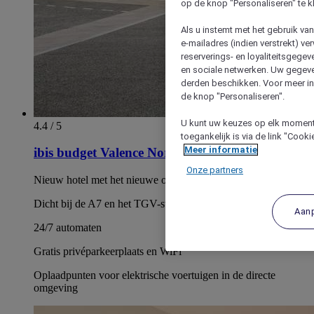
op de knop "Personaliseren" te k
Als u instemt met het gebruik va
e-mailadres (indien verstrekt) v
reserverings- en loyaliteitsgege
en sociale netwerken. Uw gegev
derden beschikken. Voor meer inf
de knop "Personaliseren".
U kunt uw keuzes op elk moment 
4.4 / 5
toegankelijk is via de link "Cook
Meer informatie
ibis budget Valence Nord Plateau des Couleures
Onze partners
Nieuw hotel met het nieuwe ontwerpconcept van het merk
Dicht bij de A7 en het TGV-station
Aan
24/7 automaten
Gratis privéparkeerplaats en WiFi
Oplaadpunten voor elektrische voertuigen in de directe
omgeving