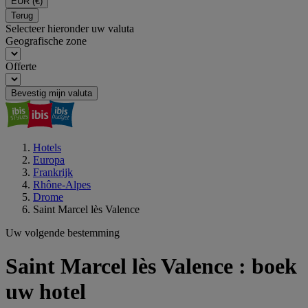
EUR
(€)
Terug
Selecteer hieronder uw valuta
Geografische zone
Offerte
Bevestig mijn valuta
Hotels
Europa
Frankrijk
Rhône-Alpes
Drome
Saint Marcel lès Valence
Uw volgende bestemming
Saint Marcel lès Valence : boek
uw hotel