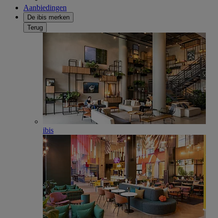
Aanbiedingen
De ibis merken
Terug
ibis