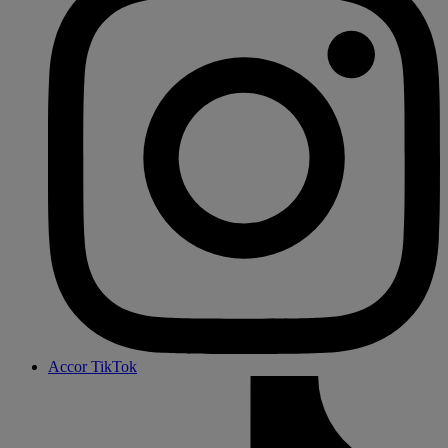
Accor TikTok