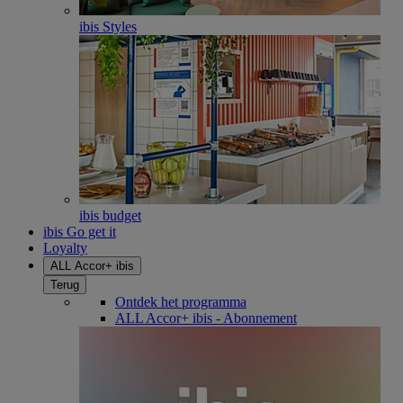
ibis Styles
ibis budget
ibis Go get it
Loyalty
ALL Accor+ ibis
Terug
Ontdek het programma
ALL Accor+ ibis - Abonnement