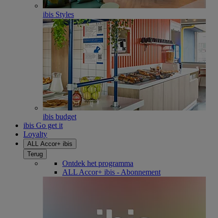
ibis Styles
ibis budget
ibis Go get it
Loyalty
ALL Accor+ ibis
Terug
Ontdek het programma
ALL Accor+ ibis - Abonnement