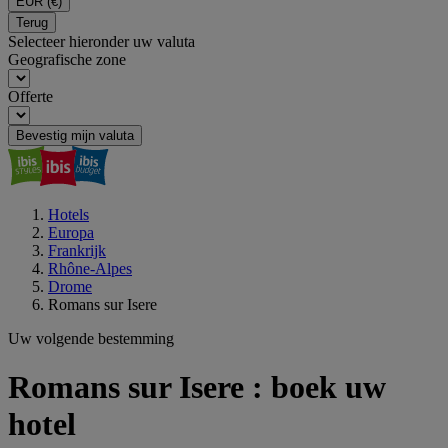
EUR
(€)
Terug
Selecteer hieronder uw valuta
Geografische zone
Offerte
Bevestig mijn valuta
Hotels
Europa
Frankrijk
Rhône-Alpes
Drome
Romans sur Isere
Uw volgende bestemming
Romans sur Isere : boek uw
hotel