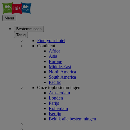
Menu
Bestemmingen
Terug
Find your hotel
Continent
Africa
Asia
Europe
Middle-East
North America
South America
Pacific
Onze topbestemmingen
Amsterdam
Londen
Parijs
Rotterdam
Berlijn
Bekijk alle bestemmingen