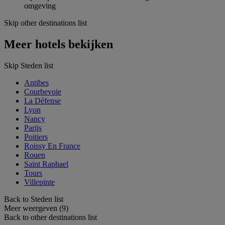
omgeving
Skip other destinations list
Meer hotels bekijken
Skip Steden list
Antibes
Courbevoie
La Défense
Lyon
Nancy
Parijs
Poitiers
Roissy En France
Rouen
Saint Raphael
Tours
Villepinte
Back to Steden list
Meer weergeven (9)
Back to other destinations list