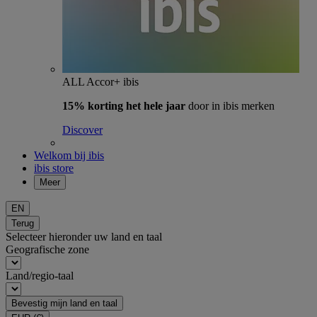
ALL Accor+ ibis
15% korting het hele jaar
door in ibis merken
Discover
Welkom bij ibis
ibis store
Meer
EN
Terug
Selecteer hieronder uw land en taal
Geografische zone
Land/regio-taal
Bevestig mijn land en taal