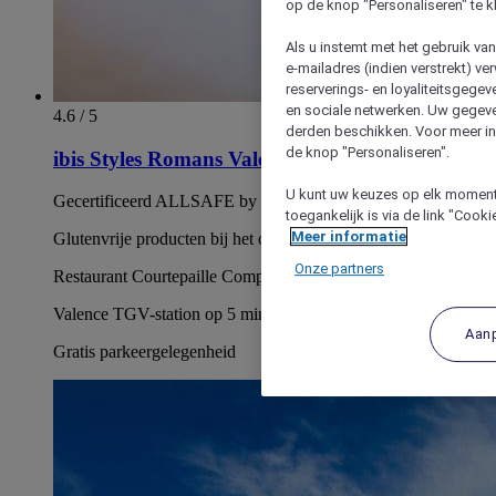
op de knop "Personaliseren" te k
Als u instemt met het gebruik va
e-mailadres (indien verstrekt) v
reserverings- en loyaliteitsgege
en sociale netwerken. Uw gegev
4.6 / 5
derden beschikken. Voor meer inf
de knop "Personaliseren".
ibis Styles Romans Valence Gare TGV
U kunt uw keuzes op elk moment 
Gecertificeerd ALLSAFE by Bureau Veritas
toegankelijk is via de link "Cook
Meer informatie
Glutenvrije producten bij het ontbijt
Onze partners
Restaurant Courtepaille Comptoir
Valence TGV-station op 5 min lopen.
Aan
Gratis parkeergelegenheid