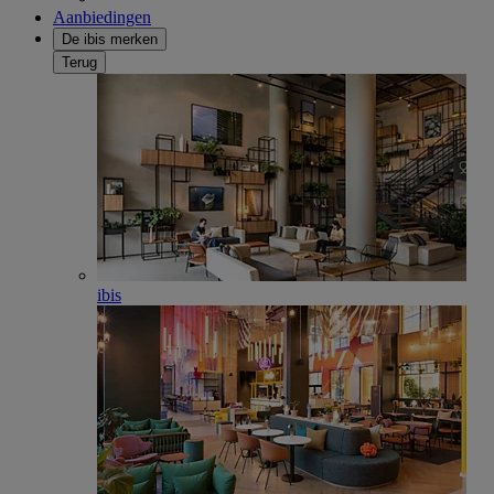
Aanbiedingen
De ibis merken
Terug
ibis