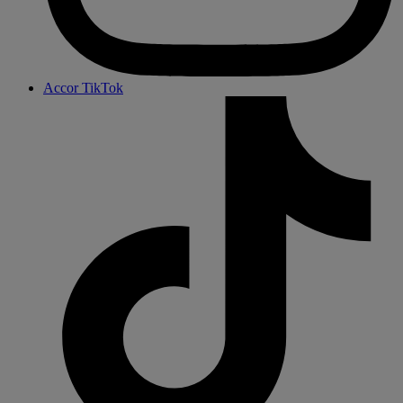
Accor TikTok