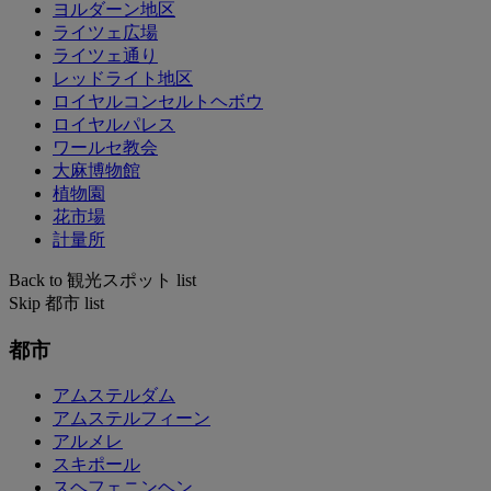
ヨルダーン地区
ライツェ広場
ライツェ通り
レッドライト地区
ロイヤルコンセルトヘボウ
ロイヤルパレス
ワールセ教会
大麻博物館
植物園
花市場
計量所
Back to 観光スポット list
Skip 都市 list
都市
アムステルダム
アムステルフィーン
アルメレ
スキポール
スヘフェニンヘン