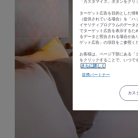
「カスタマイズ」ボタンをクリ
ターゲット広告を目的とした情
（提供されている場合）を「ハッ
イヤリティプログラムのデータ
でターゲット広告を表示するた
るデータと照合される場合があ
ゲット広告」の項目をご参照く
お客様は、ページ下部にある「
をクリックすることで、いつで
さらに詳しく
提携パートナー
カス