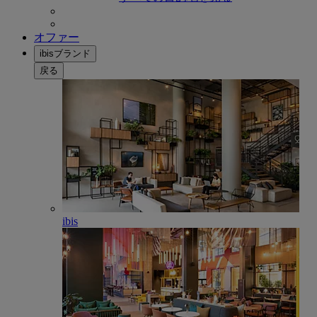
オファー
ibisブランド
戻る
ibis