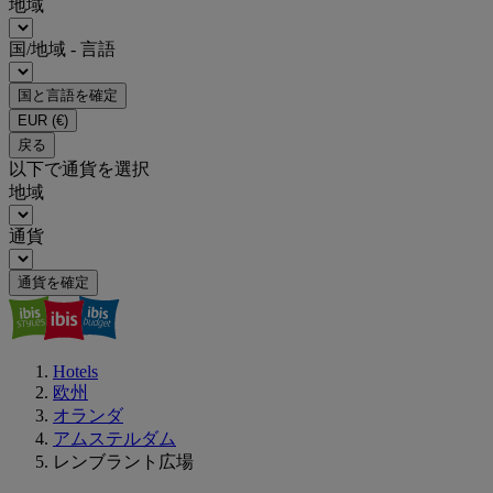
地域
国/地域 - 言語
国と言語を確定
EUR
(€)
戻る
以下で通貨を選択
地域
通貨
通貨を確定
Hotels
欧州
オランダ
アムステルダム
レンブラント広場