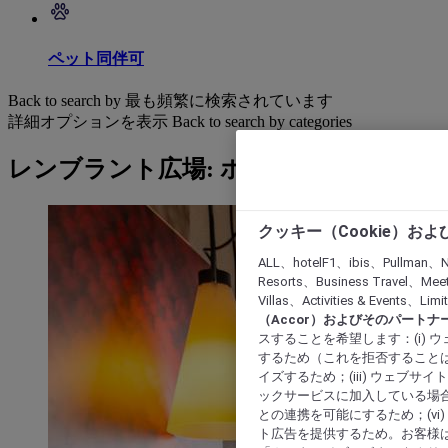
ペット同伴可
Back to search by 最も頻繁に検索されています
詳細オプションを表示
Back to search by categories
レンブラント広場: ホテルを検索する
クッキー（Cookie）お
ALL、hotelF1、ibis、Pullman、N
Resorts、Business Travel、Mee
Villas、Activities & Even
（Accor）およびそのパートナ
スすることを希望します：(i)
するため（これを拒否することは
イズするため；(iii) ウェブサ
ックサービスに加入している場合
との連携を可能にするため；(v
ト広告を提供するため。お客様