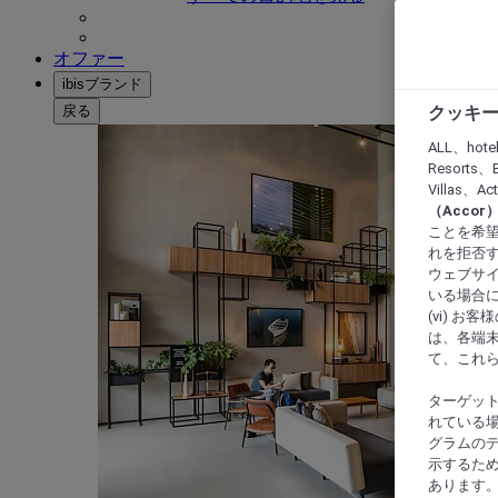
オファー
ibisブランド
戻る
クッキー
ALL、hote
Resorts、B
Villas、A
（Acco
ことを希望
れを拒否す
ウェブサイ
いる場合に
(vi) 
は、各端
て、これ
ターゲッ
れている場
グラムの
示するた
あります