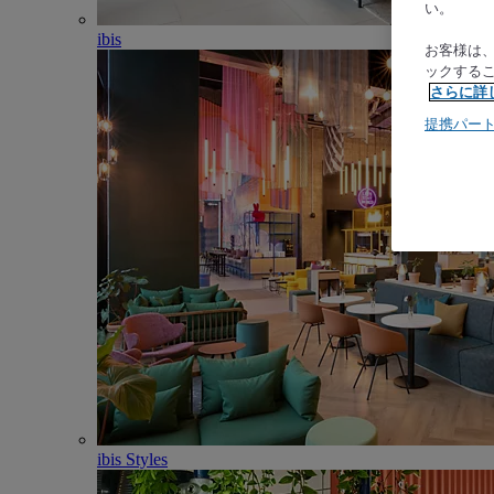
い。
ibis
お客様は
ックする
さらに詳
提携パー
ibis Styles