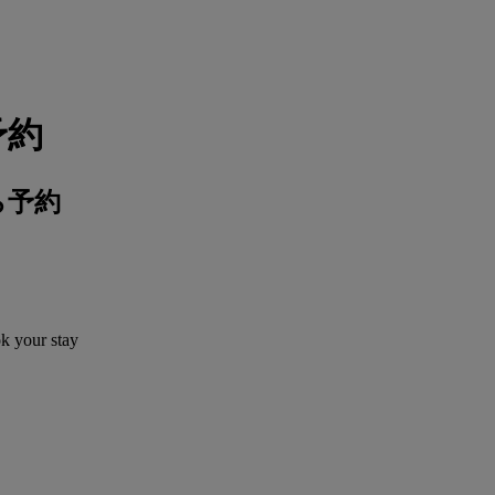
予約
ら予約
ok your stay