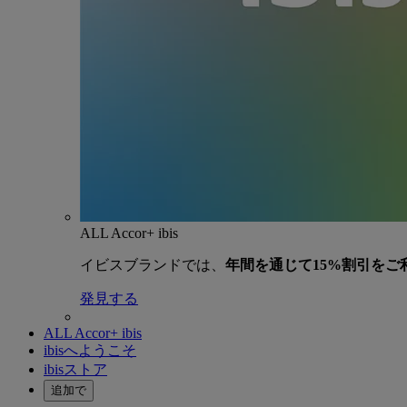
ALL Accor+ ibis
イビスブランドでは、
年間を通じて15%割引をご
発見する
ALL Accor+ ibis
ibisへようこそ
ibisストア
追加で