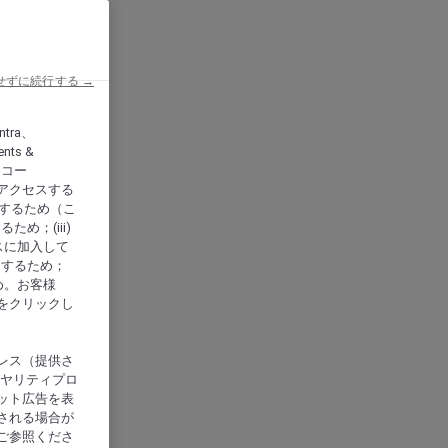
せずに続行する →
ntra、
nts &
、アコー
アクセスする
供するため（こ
め；(iii)
スに加入して
にするため；
め。お客様
をクリックし
レス（提供さ
イヤリティプロ
ット広告を表
される場合が
ご参照くださ