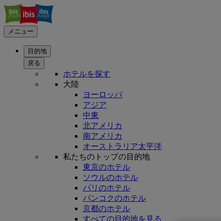
メニュー
目的地
戻る
ホテルを探す
大陸
ヨーロッパ
アジア
中東
北アメリカ
南アメリカ
オーストラリア太平洋
私たちのトップの目的地
東京のホテル
ソウルのホテル
パリのホテル
バンコクのホテル
京都のホテル
すべての目的地を見る