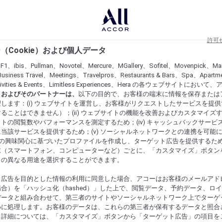
許可
（Cookie）および個人データ
lF1、ibis、Pullman、Novotel、Mercure、MGallery、Sofitel、Movenpick、Ma
usiness Travel、Meetings、Travelpros、Restaurants & Bars、Spa、Apartme
ctivities & Events、Limitless Experiences、Hera の各ウェブサイトにおいて
r）およびそのパートナーは、
以下の目的で、お客様の端末に情報を保存または
します：(i) ウェブサイトを運営し、お客様がリクエストしたサービスを提
ることはできません）；(ii) ウェブサイトの機能を改善およびカスタマイズするた
トの閲覧数やパフォーマンスを測定するため；(iv) キャッシュバックサービ
当該サービスを提供するため；(v) ソーシャルネットワークとの連携を可能
お客様の興味関心に基づいたプロファイルを作成し、ターゲット広告を提供するた
末（スマートフォン、コンピューターなど）ごとに、「カスタマイズ」ボタン
らの異なる用途を選択することができます。
ト広告を目的とした情報の利用に同意した場合、アコーはお客様のメールアド
合）を「ハッシュ化（hashed）」した上で、閲覧データ、予約データ、ロ
データと組み合わせて、第三者のサイトやソーシャルネットワーク上でターゲ
めに処理します。お客様のデータは、これらの第三者が保有するデータと照合
。詳細については、「カスタマイズ」ボタンから「ターゲット広告」の項目を