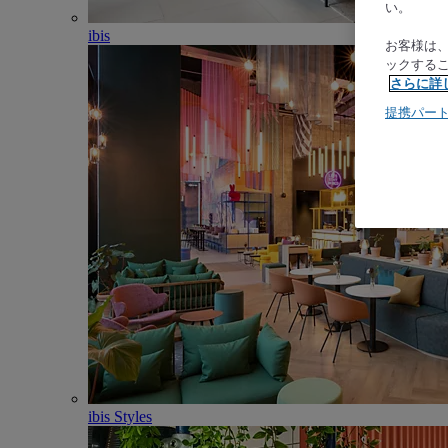
い。
ibis
お客様は
ックする
さらに詳
提携パー
ibis Styles