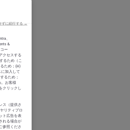
せずに続行する →
ntra、
nts &
、アコー
アクセスする
供するため（こ
め；(iii)
スに加入して
にするため；
め。お客様
をクリックし
レス（提供さ
イヤリティプロ
ット広告を表
される場合が
ご参照くださ