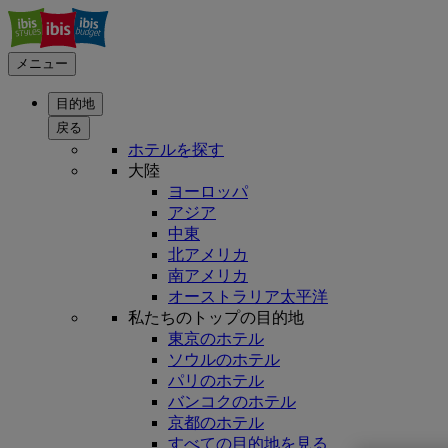
メニュー
目的地
戻る
ホテルを探す
大陸
ヨーロッパ
アジア
中東
北アメリカ
南アメリカ
オーストラリア太平洋
私たちのトップの目的地
東京のホテル
ソウルのホテル
パリのホテル
バンコクのホテル
京都のホテル
すべての目的地を見る