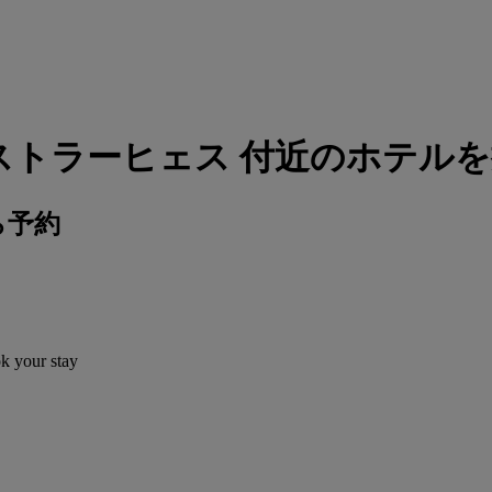
 ストラーヒェス 付近のホテル
ら予約
ok your stay