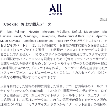
許可
（Cookie）および個人データ
lF1、ibis、Pullman、Novotel、Mercure、MGallery、Sofitel、Movenpick、Ma
usiness Travel、Meetings、Travelpros、Restaurants & Bars、Spa、Apartme
ctivities & Events、Limitless Experiences、Hera の各ウェブサイトにおいて
r）およびそのパートナーは、
以下の目的で、お客様の端末に情報を保存または
します：(i) ウェブサイトを運営し、お客様がリクエストしたサービスを提
ることはできません）；(ii) ウェブサイトの機能を改善およびカスタマイズするた
トの閲覧数やパフォーマンスを測定するため；(iv) キャッシュバックサービ
当該サービスを提供するため；(v) ソーシャルネットワークとの連携を可能
お客様の興味関心に基づいたプロファイルを作成し、ターゲット広告を提供するた
末（スマートフォン、コンピューターなど）ごとに、「カスタマイズ」ボタン
らの異なる用途を選択することができます。
ト広告を目的とした情報の利用に同意した場合、アコーはお客様のメールアド
合）を「ハッシュ化（hashed）」した上で、閲覧データ、予約データ、ロ
データと組み合わせて、第三者のサイトやソーシャルネットワーク上でターゲ
めに処理します。お客様のデータは、これらの第三者が保有するデータと照合
。詳細については、「カスタマイズ」ボタンから「ターゲット広告」の項目を