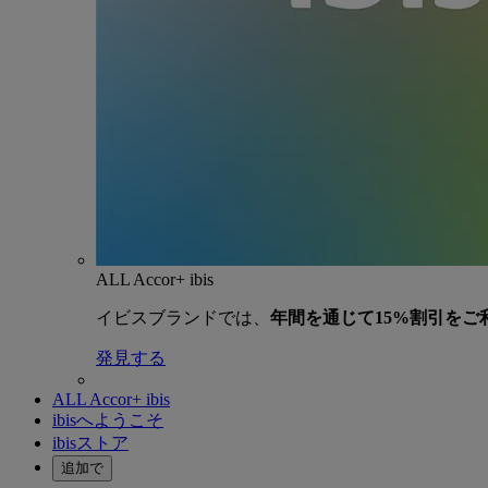
ALL Accor+ ibis
イビスブランドでは、
年間を通じて15%割引をご
発見する
ALL Accor+ ibis
ibisへようこそ
ibisストア
追加で