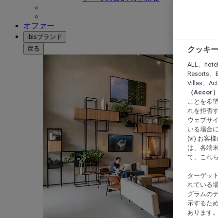
オファー
ibisブランド
戻る
クッキー
ALL、hote
Resorts、B
Villas、A
（Acco
ことを希望
れを拒否す
ウェブサイ
いる場合に
(vi) 
は、各端
て、これ
ターゲッ
れている場
グラムの
示するた
あります