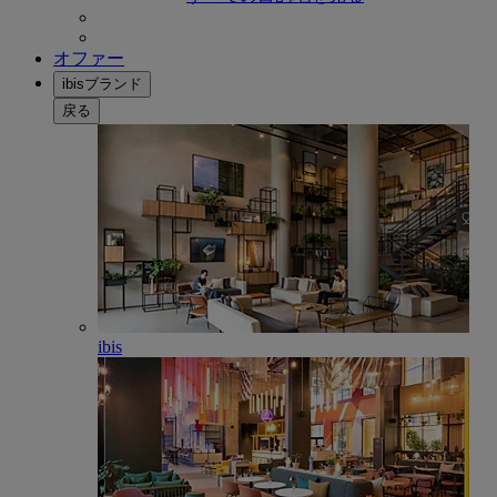
オファー
ibisブランド
戻る
ibis