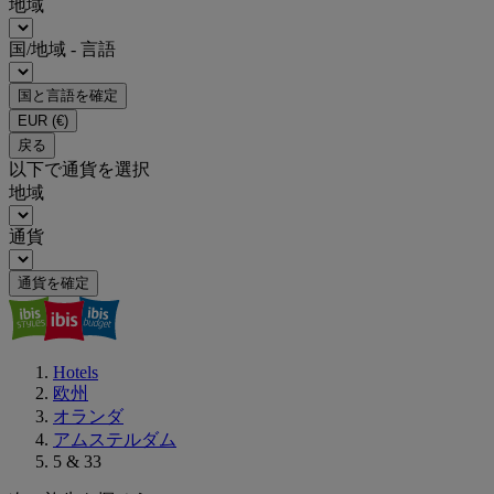
地域
国/地域 - 言語
国と言語を確定
EUR
(€)
戻る
以下で通貨を選択
地域
通貨
通貨を確定
Hotels
欧州
オランダ
アムステルダム
5 & 33