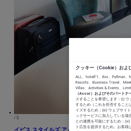
クッキー（Cookie）お
ALL、hotelF1、ibis、Pullman、N
Resorts、Business Travel、Mee
Villas、Activities & Even
（Accor）およびそのパートナ
スすることを希望します：(i)
するため（これを拒否することは
イズするため；(iii) ウェブサ
ックサービスに加入している場合
/ 5
との連携を可能にするため；(v
ト広告を提供するため。お客様
イビス スタイルズ アムステルダム セントラ