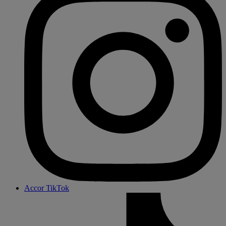
Accor TikTok