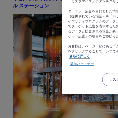
「カスタマイズ」ボタンをクリ
ル ステーション
ターゲット広告を目的とした情
（提供されている場合）を「ハッ
イヤリティプログラムのデータ
でターゲット広告を表示するた
るデータと照合される場合があ
ゲット広告」の項目をご参照く
お客様は、ページ下部にある「
をクリックすることで、いつで
さらに詳しく
提携パートナー
カス