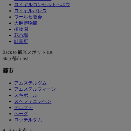
ロイヤルコンセルトヘボウ
ロイヤルパレス
ワールセ教会
大麻博物館
植物園
花市場
計量所
Back to 観光スポット list
Skip 都市 list
都市
アムステルダム
アムステルフィーン
スキポール
スヘフェニンヘン
デルフト
ヘーグ
ロッテルダム
Back to 都市 list