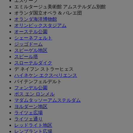
エスケープ
エミルタージュ美術館 アムステルダム別館
オランダ国立オペラ & バレエ団
オランダ海洋博物館
オリンピックスタジアム
オーステル公園
シェーネフェルト
ジッゴドーム
スピーゲル地区
スピール塔
スローテルダイク
デ ネイフン ストラーヒェス
ハイネケン エクスぺリエンス
バイテンフェルデルト
フォンデル公園
ボス エン ロンメル
マダムタッソーアムステルダム
ヨルダーン地区
ライツェ広場
ライツェ通り
レッドライト地区
レンブラント広場