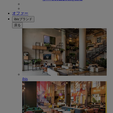
オファー
ibisブランド
戻る
ibis