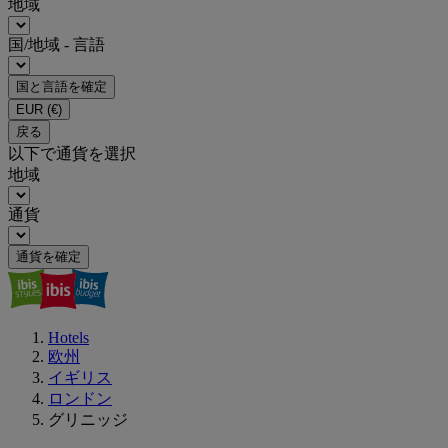
地域
国/地域 - 言語
国と言語を確定
EUR
(€)
戻る
以下で通貨を選択
地域
通貨
通貨を確定
Hotels
欧州
イギリス
ロンドン
グリニッジ