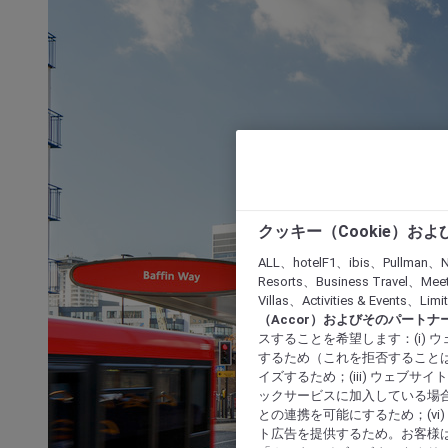
クッキー（Cookie）お
ALL、hotelF1、ibis、Pullman、N
Resorts、Business Travel、Mee
Villas、Activities & Even
（Accor）およびそのパートナ
スすることを希望します：(i)
するため（これを拒否することは
イズするため；(iii) ウェブサ
ックサービスに加入している場合
との連携を可能にするため；(v
ト広告を提供するため。お客様