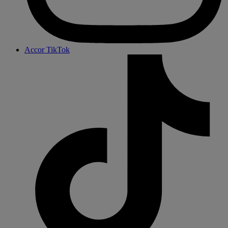
Accor TikTok