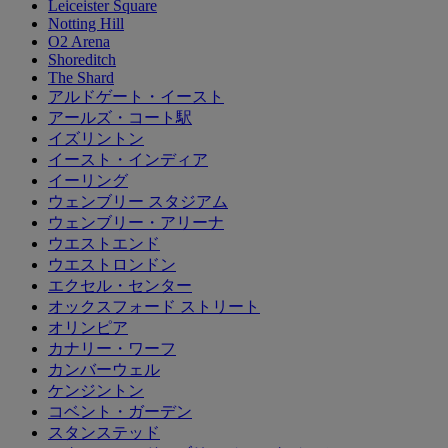
Leiceister Square
Notting Hill
O2 Arena
Shoreditch
The Shard
アルドゲート・イースト
アールズ・コート駅
イズリントン
イースト・インディア
イーリング
ウェンブリー スタジアム
ウェンブリー・アリーナ
ウエストエンド
ウエストロンドン
エクセル・センター
オックスフォード ストリート
オリンピア
カナリー・ワーフ
カンバーウェル
ケンジントン
コベント・ガーデン
スタンステッド