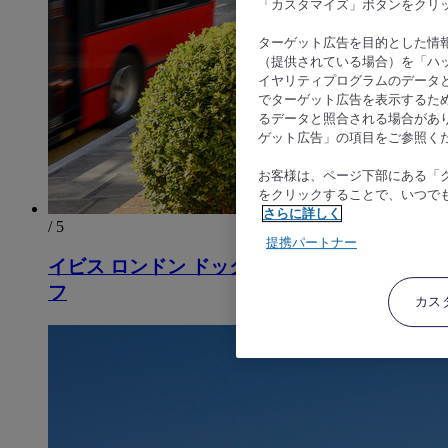
「カスタマイズ」ボタンをクリ
ターゲット広告を目的とした情
（提供されている場合）を「ハッ
イヤリティプログラムのデータ
でターゲット広告を表示するた
るデータと照合される場合があ
ゲット広告」の項目をご参照く
お客様は、ページ下部にある「
をクリックすることで、いつで
さらに詳しく
/ 5
提携パートナー
イビス ロンドン ドックランズ カナリー ワー
フ
カス