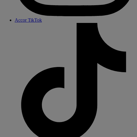
Accor TikTok