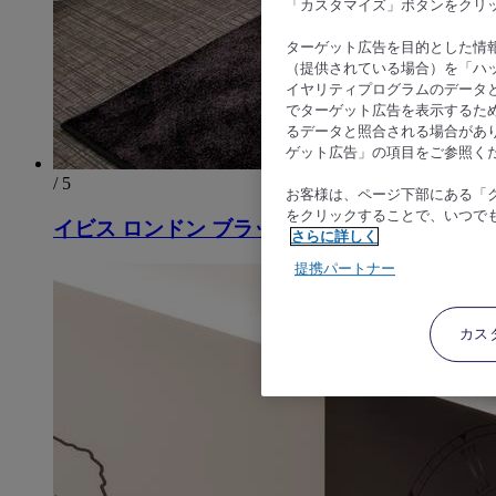
「カスタマイズ」ボタンをクリ
ターゲット広告を目的とした情
（提供されている場合）を「ハッ
イヤリティプログラムのデータ
でターゲット広告を表示するた
るデータと照合される場合があ
ゲット広告」の項目をご参照く
/ 5
お客様は、ページ下部にある「
をクリックすることで、いつで
イビス ロンドン ブラックフライアーズ
さらに詳しく
提携パートナー
カス