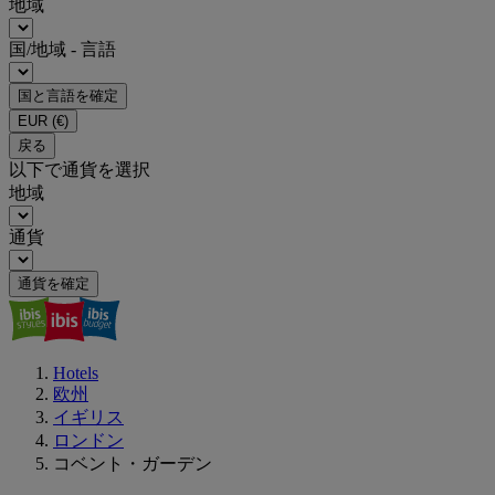
地域
国/地域 - 言語
国と言語を確定
EUR
(€)
戻る
以下で通貨を選択
地域
通貨
通貨を確定
Hotels
欧州
イギリス
ロンドン
コベント・ガーデン