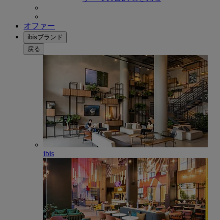
オファー
ibisブランド
戻る
ibis