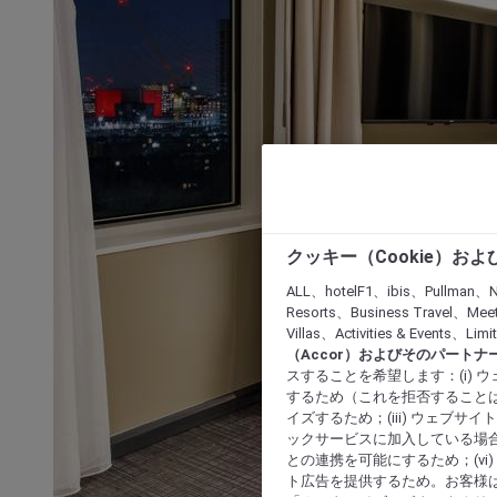
クッキー（Cookie）お
ALL、hotelF1、ibis、Pullman、N
Resorts、Business Travel、Mee
Villas、Activities & Even
（Accor）およびそのパートナ
スすることを希望します：(i)
するため（これを拒否することは
イズするため；(iii) ウェブサ
ックサービスに加入している場合
との連携を可能にするため；(v
ト広告を提供するため。お客様