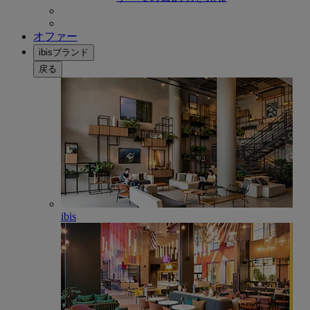
オファー
ibisブランド
戻る
ibis