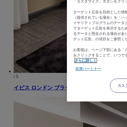
「カスタマイズ」ボタンをクリ
ターゲット広告を目的とした情
（提供されている場合）を「ハッ
イヤリティプログラムのデータ
でターゲット広告を表示するた
るデータと照合される場合があ
ゲット広告」の項目をご参照く
お客様は、ページ下部にある「
をクリックすることで、いつで
さらに詳しく
提携パートナー
/ 5
カス
イビス ロンドン ブラックフライアーズ