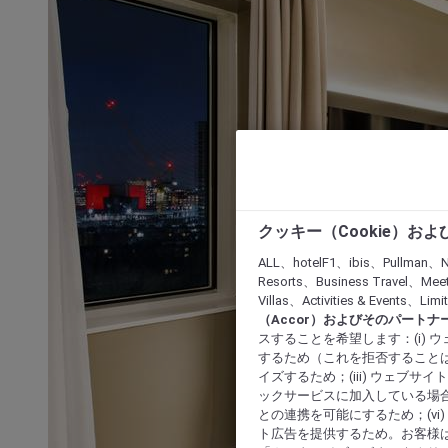
クッキー（Cookie）お
ALL、hotelF1、ibis、Pullman、N
Resorts、Business Travel、Mee
Villas、Activities & Even
（Accor）およびそのパートナ
スすることを希望します：(i)
するため（これを拒否することは
イズするため；(iii) ウェブサ
ックサービスに加入している場合
との連携を可能にするため；(v
ト広告を提供するため。お客様