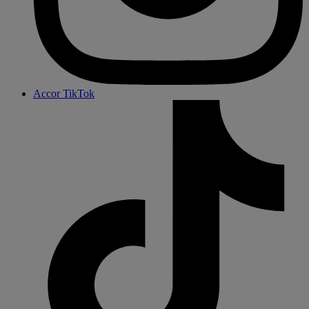
Accor TikTok