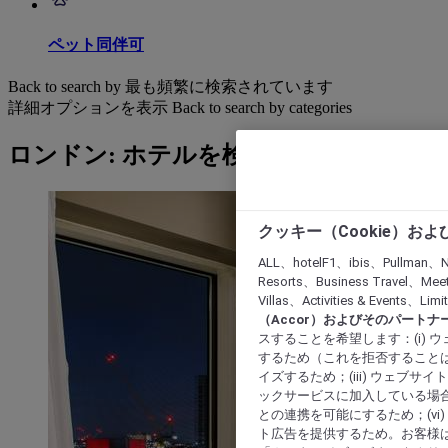
ペット同伴可
Back to search by 最も頻繁に検索されています
詳細オプションを表示
Back to search by categories
ロンドン: ホテルを検索する
クッキー（Cookie）お
ALL、hotelF1、ibis、Pullman、N
Resorts、Business Travel、Mee
Villas、Activities & Even
（Accor）およびそのパートナ
スすることを希望します：(i)
するため（これを拒否することは
イズするため；(iii) ウェブサ
ックサービスに加入している場合
との連携を可能にするため；(v
ト広告を提供するため。お客様