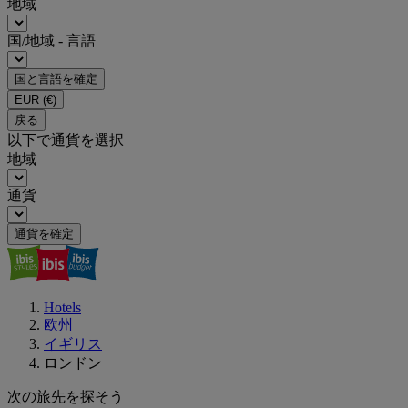
地域
国/地域 - 言語
国と言語を確定
EUR
(€)
戻る
以下で通貨を選択
地域
通貨
通貨を確定
Hotels
欧州
イギリス
ロンドン
次の旅先を探そう