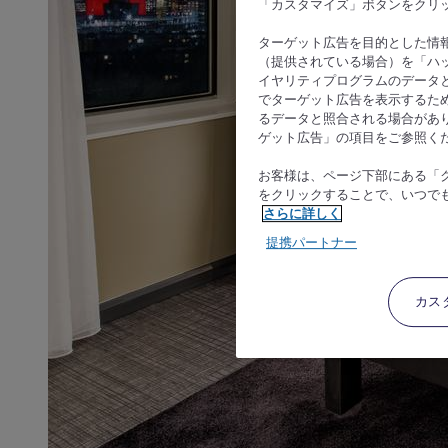
「カスタマイズ」ボタンをクリ
ターゲット広告を目的とした情
（提供されている場合）を「ハッ
イヤリティプログラムのデータ
でターゲット広告を表示するた
るデータと照合される場合があ
ゲット広告」の項目をご参照く
お客様は、ページ下部にある「
をクリックすることで、いつで
さらに詳しく
提携パートナー
カス