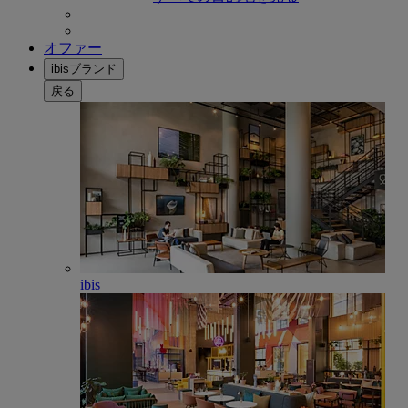
オファー
ibisブランド
戻る
ibis