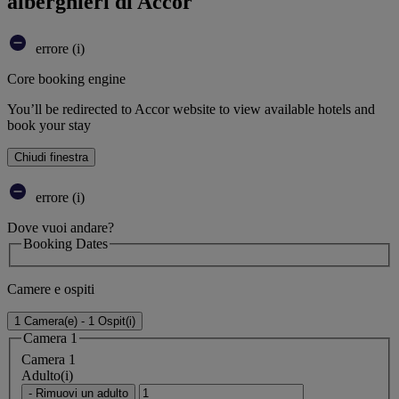
alberghieri di Accor
errore (i)
Core booking engine
You’ll be redirected to Accor website to view available hotels and
book your stay
Chiudi finestra
errore (i)
Dove vuoi andare?
Booking Dates
Camere e ospiti
1 Camera(e) - 1 Ospit(i)
Camera 1
Camera 1
Adulto(i)
- Rimuovi un adulto