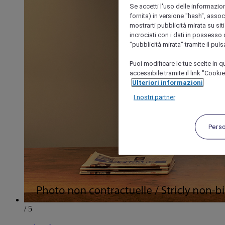
Se accetti l'uso delle informazion
fornita) in versione "hash", assoc
mostrarti pubblicità mirata su siti
incrociati con i dati in possesso d
"pubblicità mirata" tramite il pul
Puoi modificare le tue scelte in
accessibile tramite il link "Cooki
Ulteriori informazioni
I nostri partner
Pers
/ 5