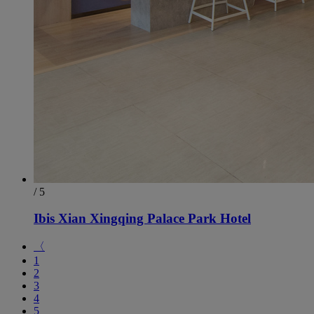
/ 5
Ibis Xian Xingqing Palace Park Hotel
〈
1
2
3
4
5