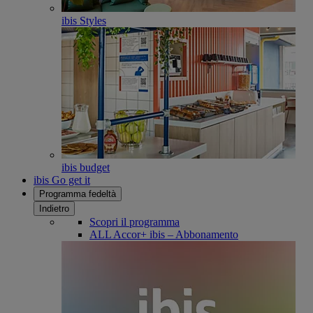
ibis Styles
ibis budget
ibis Go get it
Programma fedeltà
Indietro
Scopri il programma
ALL Accor+ ibis – Abbonamento