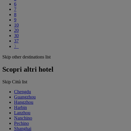
6
7
8
9
10
20
30
37
〉
Skip other destinations list
Scopri altri hotel
Skip Città list
Chengdu
Guangzhou
Hangzhou
Harbin
Lanzhou
Nanchino
Pechino
Shanghai