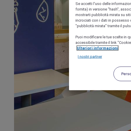
Se accetti l'uso delle informazion
fornita) in versione "hash", assoc
mostrarti pubblicità mirata su siti
incrociati con i dati in possesso d
"pubblicità mirata" tramite il pul
Puoi modificare le tue scelte in
accessibile tramite il link "Cooki
Ulteriori informazioni
I nostri partner
Pers