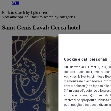
Wifi
Back to search by I più ricercati
Vedi altre opzioni
Back to search by categories
Saint Genis Laval: Cerca hotel
Cookie e dati personali
Sui siti web ALL, HotelF1, Ibis, 
Resorts, Business Travel, Meetin
Activities & Events, Limitless Ex
memorizzare o accedere a informazio
servizi richiesti (non è possibile ri
(iii) misurare l'audience e le prest
sottoscritto uno; (v) consentirti di
interessi per proporti pubblicità 
puoi scegliere tra questi diversi 