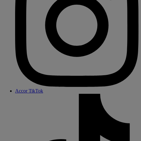
Accor TikTok