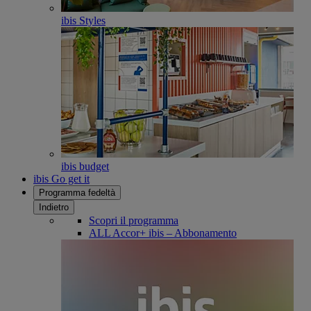
ibis Styles
ibis budget
ibis Go get it
Programma fedeltà
Indietro
Scopri il programma
ALL Accor+ ibis – Abbonamento