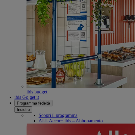
ibis budget
ibis Go get it
Programma fedeltà
Indietro
Scopri il programma
ALL Accor+ ibis – Abbonamento