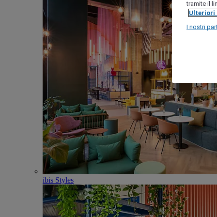
tramite il 
Ulteriori
I nostri par
ibis Styles