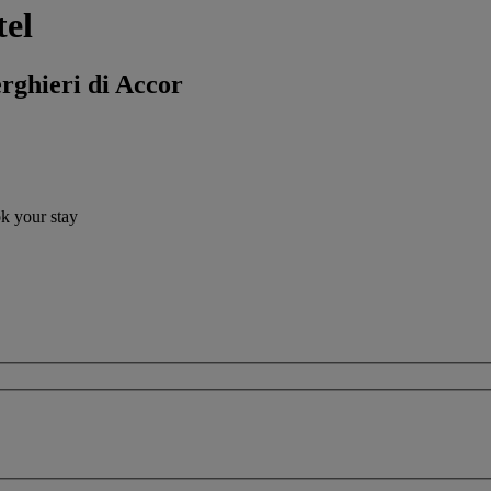
tel
erghieri di Accor
ok your stay