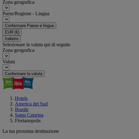
Zona geografica
Paese/Regione - Lingua
Confermare Paese e lingua
EUR
(€)
Indietro
Selezionare la valuta qui di seguito
Zona geografica
Valuta
Confermare la valuta
Hotels
America del Sud
Brasile
Santa Catarina
Florianopolis
La tua prossima destinazione