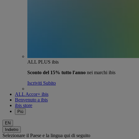
ALL PLUS ibis
Sconto del 15% tutto l'anno
nei marchi ibis
Iscriviti Subito
ALL Accor+ ibis
Benvenuto a ibis
ibis store
Più
EN
Indietro
Selezionare il Paese e la lingua qui di seguito