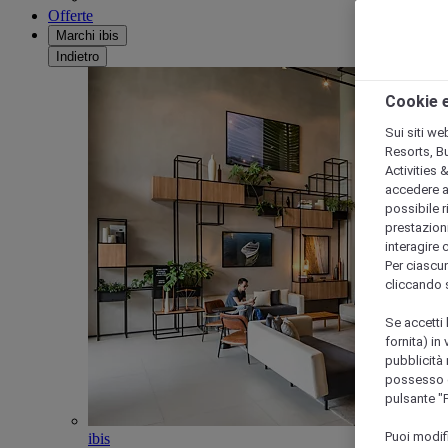
Offerte
Marchi ibis
Indietro
Cookie e
Sui siti we
Resorts, B
Activities 
accedere a i
possibile ri
prestazioni
interagire 
Per ciascun
cliccando 
Se accetti 
fornita) in
pubblicità 
possesso di
pulsante "
Puoi modif
ibis