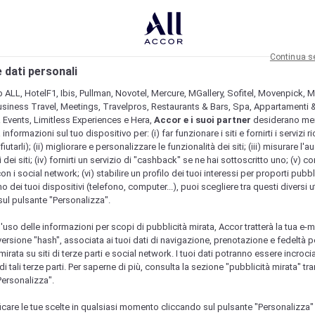
Continua s
 dati personali
b ALL, HotelF1, Ibis, Pullman, Novotel, Mercure, MGallery, Sofitel, Movenpick, M
usiness Travel, Meetings, Travelpros, Restaurants & Bars, Spa, Appartamenti & 
& Events, Limitless Experiences e Hera,
Accor e i suoi partner
desiderano me
nformazioni sul tuo dispositivo per: (i) far funzionare i siti e fornirti i servizi ri
fiutarli); (ii) migliorare e personalizzare le funzionalità dei siti; (iii) misurare l'a
 dei siti; (iv) fornirti un servizio di "cashback" se ne hai sottoscritto uno; (v) co
con i social network; (vi) stabilire un profilo dei tuoi interessi per proporti pubbl
o dei tuoi dispositivi (telefono, computer...), puoi scegliere tra questi diversi ut
sul pulsante "Personalizza".
l'uso delle informazioni per scopi di pubblicità mirata, Accor tratterà la tua e-m
 versione "hash", associata ai tuoi dati di navigazione, prenotazione e fedeltà p
mirata su siti di terze parti e social network. I tuoi dati potranno essere incrociat
 tali terze parti. Per saperne di più, consulta la sezione "pubblicità mirata" tram
Personalizza".
icare le tue scelte in qualsiasi momento cliccando sul pulsante "Personalizza"