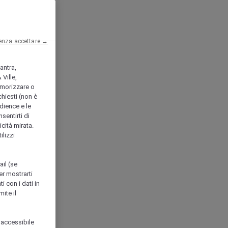
enza accettare →
antra,
Ville,
morizzare o
chiesti (non è
udience e le
nsentirti di
icità mirata.
ilizzi
ail (se
er mostrarti
i con i dati in
ite il
 accessibile