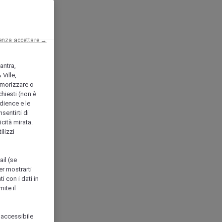
enza accettare →
antra,
Ville,
morizzare o
chiesti (non è
udience e le
nsentirti di
icità mirata.
ilizzi
ail (se
er mostrarti
i con i dati in
ite il
 accessibile