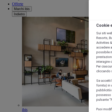
Offerte
Marchi ibis
Indietro
Cookie e
Sui siti we
Resorts, B
Activities 
accedere a i
possibile ri
prestazioni
interagire 
Per ciascun
cliccando 
Se accetti 
fornita) in
pubblicità 
possesso di
pulsante "
Puoi modif
ibis