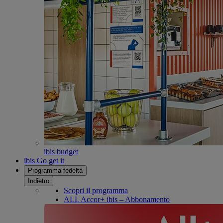
ibis budget
ibis Go get it
Programma fedeltà
Indietro
Scopri il programma
ALL Accor+ ibis – Abbonamento