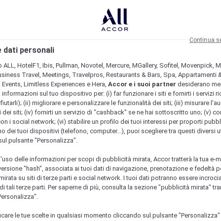
Continua s
 dati personali
b ALL, HotelF1, Ibis, Pullman, Novotel, Mercure, MGallery, Sofitel, Movenpick, M
usiness Travel, Meetings, Travelpros, Restaurants & Bars, Spa, Appartamenti & 
& Events, Limitless Experiences e Hera,
Accor e i suoi partner
desiderano me
nformazioni sul tuo dispositivo per: (i) far funzionare i siti e fornirti i servizi ri
fiutarli); (ii) migliorare e personalizzare le funzionalità dei siti; (iii) misurare l'a
 dei siti; (iv) fornirti un servizio di "cashback" se ne hai sottoscritto uno; (v) co
con i social network; (vi) stabilire un profilo dei tuoi interessi per proporti pubbl
o dei tuoi dispositivi (telefono, computer...), puoi scegliere tra questi diversi ut
sul pulsante "Personalizza".
l'uso delle informazioni per scopi di pubblicità mirata, Accor tratterà la tua e-m
 versione "hash", associata ai tuoi dati di navigazione, prenotazione e fedeltà p
mirata su siti di terze parti e social network. I tuoi dati potranno essere incrociat
 tali terze parti. Per saperne di più, consulta la sezione "pubblicità mirata" tram
Personalizza".
icare le tue scelte in qualsiasi momento cliccando sul pulsante "Personalizza"