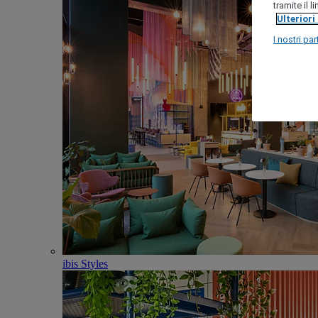
tramite il 
Ulteriori
I nostri par
ibis Styles