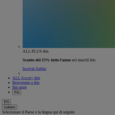
ALL PLUS ibis
Sconto del 15% tutto l'anno
nei marchi ibis
Iscriviti Subito
ALL Accor+ ibis
Benvenuto a ibis
ibis store
Più
EN
Indietro
Selezionare il Paese e la lingua qui di seguito