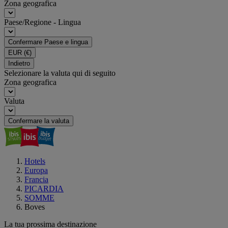
Zona geografica
Paese/Regione - Lingua
Confermare Paese e lingua
EUR
(€)
Indietro
Selezionare la valuta qui di seguito
Zona geografica
Valuta
Confermare la valuta
Hotels
Europa
Francia
PICARDIA
SOMME
Boves
La tua prossima destinazione