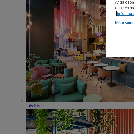
Anda dapat
diakses me
Informas
Mitra kami
ibis Styles