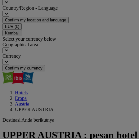
Country/Region - Language
Confirm my location and language
EUR
(€)
Kembali
Select your currency below
Geographical area
Currency
Confirm my currency
Hotels
Eropa
Austria
UPPER AUSTRIA
Destinasi Anda berikutnya
UPPER AUSTRIA : pesan hotel