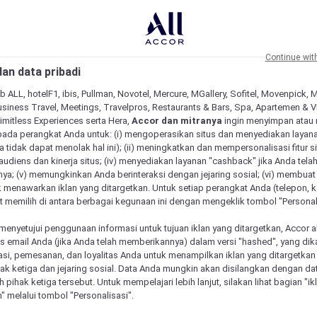
Continue wit
an data pribadi
b ALL, hotelF1, ibis, Pullman, Novotel, Mercure, MGallery, Sofitel, Movenpick, 
siness Travel, Meetings, Travelpros, Restaurants & Bars, Spa, Apartemen & Vill
Limitless Experiences serta Hera,
Accor dan mitranya
ingin menyimpan atau
pada perangkat Anda untuk: (i) mengoperasikan situs dan menyediakan layan
 tidak dapat menolak hal ini); (ii) meningkatkan dan mempersonalisasi fitur situ
udiens dan kinerja situs; (iv) menyediakan layanan "cashback" jika Anda tela
ya; (v) memungkinkan Anda berinteraksi dengan jejaring sosial; (vi) membuat 
 menawarkan iklan yang ditargetkan. Untuk setiap perangkat Anda (telepon, ko
 memilih di antara berbagai kegunaan ini dengan mengeklik tombol "Personali
menyetujui penggunaan informasi untuk tujuan iklan yang ditargetkan, Accor 
email Anda (jika Anda telah memberikannya) dalam versi "hashed", yang dik
asi, pemesanan, dan loyalitas Anda untuk menampilkan iklan yang ditargetka
ihak ketiga dan jejaring sosial. Data Anda mungkin akan disilangkan dengan da
eh pihak ketiga tersebut. Untuk mempelajari lebih lanjut, silakan lihat bagian "i
" melalui tombol "Personalisasi".