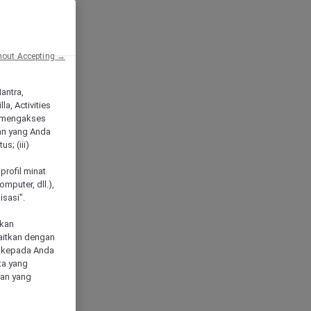
hout Accepting →
Mantra,
a, Activities
 mengakses
an yang Anda
s; (iii)
h
profil minat
mputer, dll.),
sasi".
akan
aitkan dengan
n kepada Anda
ta yang
klan yang