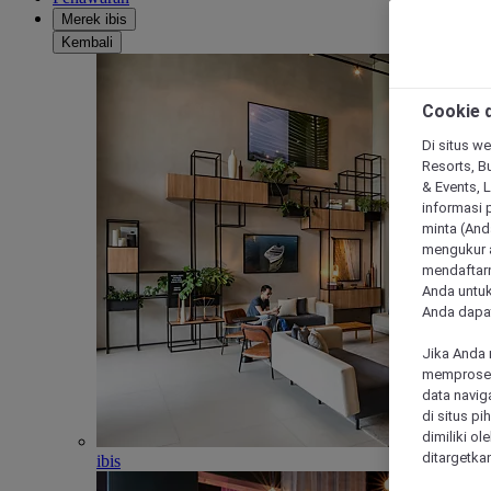
Merek ibis
Kembali
Cookie d
Di situs we
Resorts, Bu
& Events, 
informasi 
minta (Anda
mengukur a
mendaftarn
Anda untuk
Anda dapat
Jika Anda 
memproses 
data navig
di situs p
dimiliki ol
ditargetkan
ibis