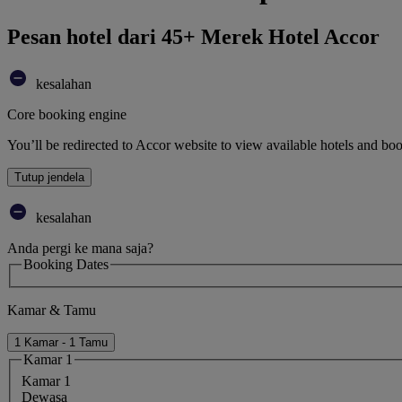
Pesan hotel dari 45+ Merek Hotel Accor
kesalahan
Core booking engine
You’ll be redirected to Accor website to view available hotels and bo
Tutup jendela
kesalahan
Anda pergi ke mana saja?
Booking Dates
Kamar & Tamu
1 Kamar - 1 Tamu
Kamar 1
Kamar 1
Dewasa