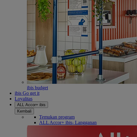
ibis budget
ibis Go get it
Loyalitas
ALL Accor+ ibis
Kembali
Temukan program
ALL Accor+ ibis- Langganan