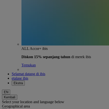
ALL Accor+ ibis
Diskon 15% sepanjang tahun
di merek ibis
Temukan
Selamat datang di ibis
etalase ibis
Ekstra
EN
Kembali
Select your location and language below
Geographical area