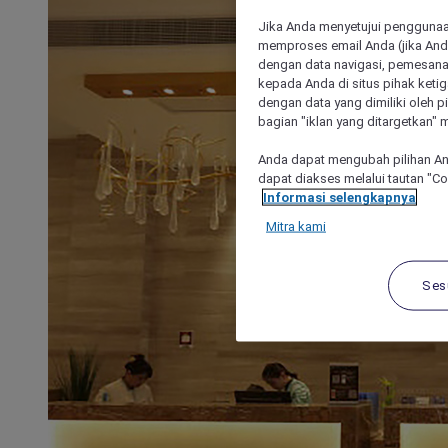
Jika Anda menyetujui penggunaan
memproses email Anda (jika Anda
dengan data navigasi, pemesanan
kepada Anda di situs pihak ketig
dengan data yang dimiliki oleh pi
bagian "iklan yang ditargetkan" m
Anda dapat mengubah pilihan An
dapat diakses melalui tautan "C
Informasi selengkapnya
Mitra kami
Ses