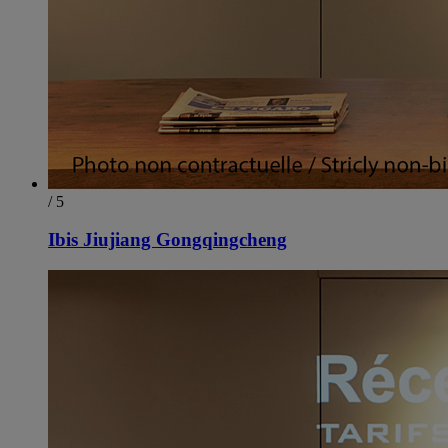
/ 5
Ibis Jiujiang Gongqingcheng