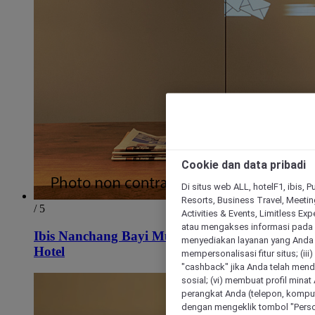
Cookie dan data pribadi
Di situs web ALL, hotelF1, ibis, 
Resorts, Business Travel, Meetin
/ 5
Activities & Events, Limitless Ex
atau mengakses informasi pada 
Ibis Nanchang Bayi Museum Metro Station
menyediakan layanan yang Anda m
Hotel
mempersonalisasi fitur situs; (ii
"cashback" jika Anda telah mend
sosial; (vi) membuat profil mina
perangkat Anda (telepon, kompute
dengan mengeklik tombol "Person