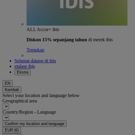
ALL Accor+ ibis
Diskon 15% sepanjang tahun
di merek ibis
Temukan
Selamat datang di ibis
etalase ibis
Ekstra
EN
Kembali
Select your location and language below
Geographical area
Country/Region - Language
Confirm my location and language
EUR
(€)