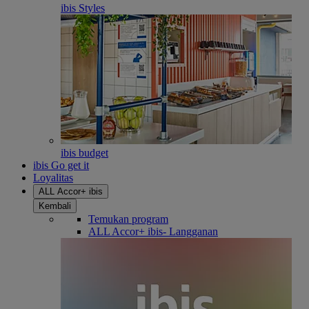
ibis Styles
ibis budget
ibis Go get it
Loyalitas
ALL Accor+ ibis
Kembali
Temukan program
ALL Accor+ ibis- Langganan