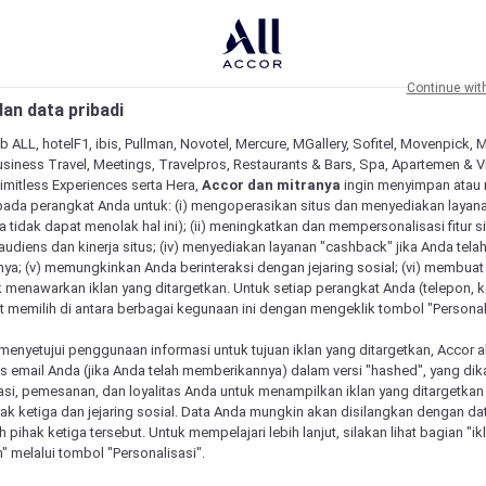
Continue wit
an data pribadi
b ALL, hotelF1, ibis, Pullman, Novotel, Mercure, MGallery, Sofitel, Movenpick, 
siness Travel, Meetings, Travelpros, Restaurants & Bars, Spa, Apartemen & Vill
Limitless Experiences serta Hera,
Accor dan mitranya
ingin menyimpan atau
pada perangkat Anda untuk: (i) mengoperasikan situs dan menyediakan layan
 tidak dapat menolak hal ini); (ii) meningkatkan dan mempersonalisasi fitur situ
udiens dan kinerja situs; (iv) menyediakan layanan "cashback" jika Anda tela
ya; (v) memungkinkan Anda berinteraksi dengan jejaring sosial; (vi) membuat 
 menawarkan iklan yang ditargetkan. Untuk setiap perangkat Anda (telepon, ko
 memilih di antara berbagai kegunaan ini dengan mengeklik tombol "Personali
menyetujui penggunaan informasi untuk tujuan iklan yang ditargetkan, Accor 
email Anda (jika Anda telah memberikannya) dalam versi "hashed", yang dik
asi, pemesanan, dan loyalitas Anda untuk menampilkan iklan yang ditargetka
ihak ketiga dan jejaring sosial. Data Anda mungkin akan disilangkan dengan da
eh pihak ketiga tersebut. Untuk mempelajari lebih lanjut, silakan lihat bagian "i
" melalui tombol "Personalisasi".