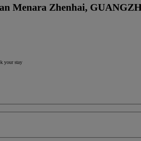
engan Menara Zhenhai, GUANG
ok your stay