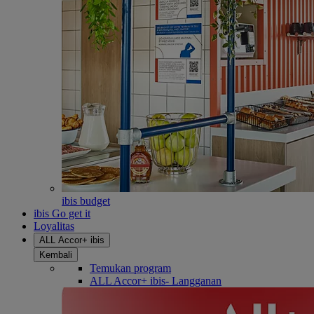
ibis budget
ibis Go get it
Loyalitas
ALL Accor+ ibis
Kembali
Temukan program
ALL Accor+ ibis- Langganan