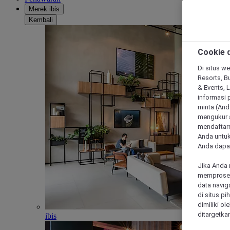
Merek ibis
Kembali
Cookie d
Di situs we
Resorts, Bu
& Events, 
informasi 
minta (Anda
mengukur a
mendaftarn
Anda untuk
Anda dapat
Jika Anda 
memproses 
data navig
di situs p
dimiliki ol
ditargetkan
ibis