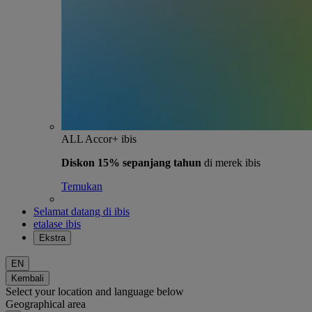
ALL Accor+ ibis
Diskon 15% sepanjang tahun
di merek ibis
Temukan
Selamat datang di ibis
etalase ibis
Ekstra
EN
Kembali
Select your location and language below
Geographical area