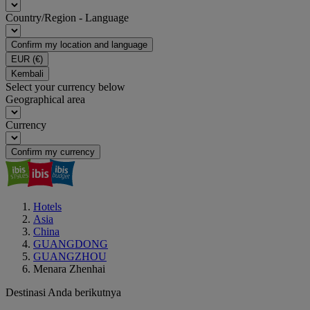
Country/Region - Language
Confirm my location and language
EUR
(€)
Kembali
Select your currency below
Geographical area
Currency
Confirm my currency
Hotels
Asia
China
GUANGDONG
GUANGZHOU
Menara Zhenhai
Destinasi Anda berikutnya