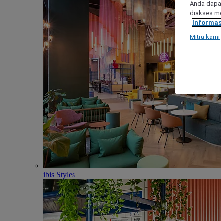
Anda dapat
diakses me
Informas
Mitra kami
ibis Styles