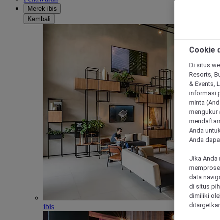
Merek ibis
Kembali
Cookie d
Di situs we
Resorts, Bu
& Events, 
informasi 
minta (Anda
mengukur a
mendaftarn
Anda untuk
Anda dapat
Jika Anda 
memproses 
data navig
di situs p
dimiliki ol
ditargetkan
ibis