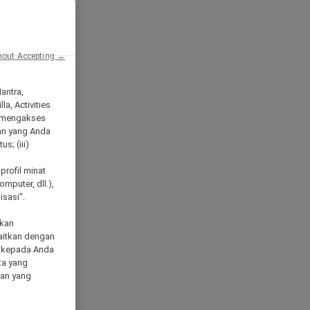
hout Accepting →
Mantra,
a, Activities
 mengakses
an yang Anda
s; (iii)
h
profil minat
mputer, dll.),
sasi".
akan
aitkan dengan
n kepada Anda
ta yang
klan yang