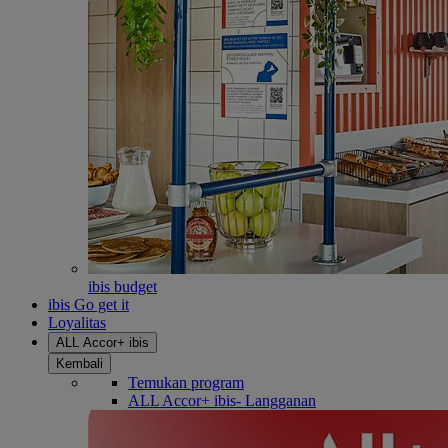
ibis budget
ibis Go get it
Loyalitas
ALL Accor+ ibis
Kembali
Temukan program
ALL Accor+ ibis- Langganan