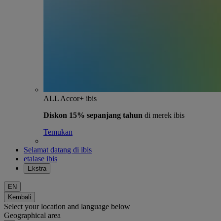
ALL Accor+ ibis
Diskon 15% sepanjang tahun
di merek ibis
Temukan
Selamat datang di ibis
etalase ibis
Ekstra
EN
Kembali
Select your location and language below
Geographical area