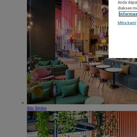
Anda dapat
diakses me
Informas
Mitra kami
ibis Styles