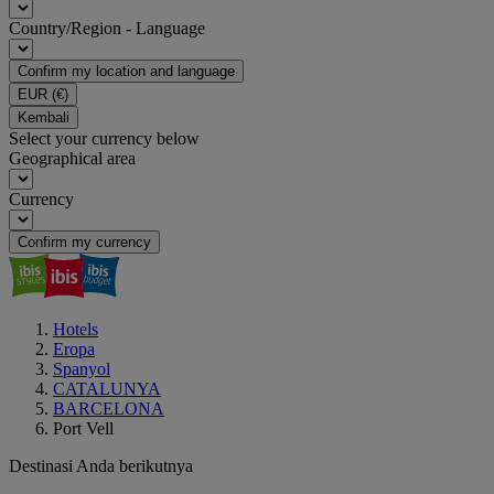
Country/Region - Language
Confirm my location and language
EUR
(€)
Kembali
Select your currency below
Geographical area
Currency
Confirm my currency
Hotels
Eropa
Spanyol
CATALUNYA
BARCELONA
Port Vell
Destinasi Anda berikutnya