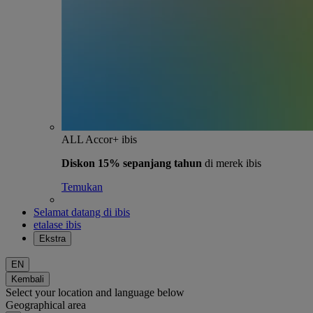
ALL Accor+ ibis
Diskon 15% sepanjang tahun
di merek ibis
Temukan
Selamat datang di ibis
etalase ibis
Ekstra
EN
Kembali
Select your location and language below
Geographical area