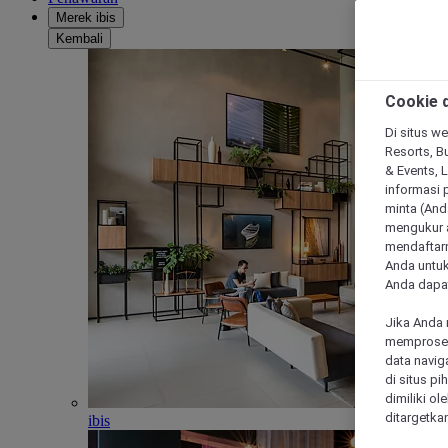
Merek ibis
Kembali
Cookie d
Di situs we
Resorts, Bu
& Events, 
informasi 
minta (Anda
mengukur a
mendaftarn
Anda untuk
Anda dapat
Jika Anda 
memproses 
data navig
di situs p
dimiliki ol
ditargetkan
ibis