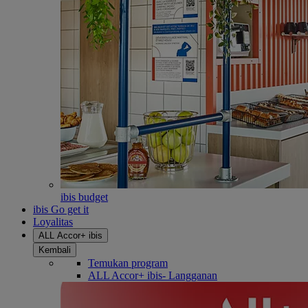
ibis budget
ibis Go get it
Loyalitas
ALL Accor+ ibis
Kembali
Temukan program
ALL Accor+ ibis- Langganan