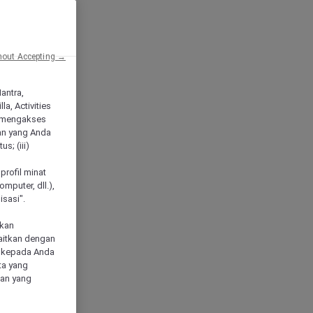
hout Accepting →
Mantra,
a, Activities
 mengakses
an yang Anda
s; (iii)
h
profil minat
mputer, dll.),
sasi".
akan
aitkan dengan
n kepada Anda
ta yang
klan yang