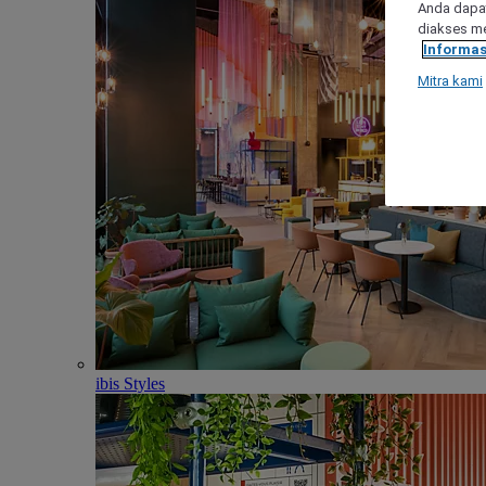
Anda dapat
diakses me
Informas
Mitra kami
ibis Styles