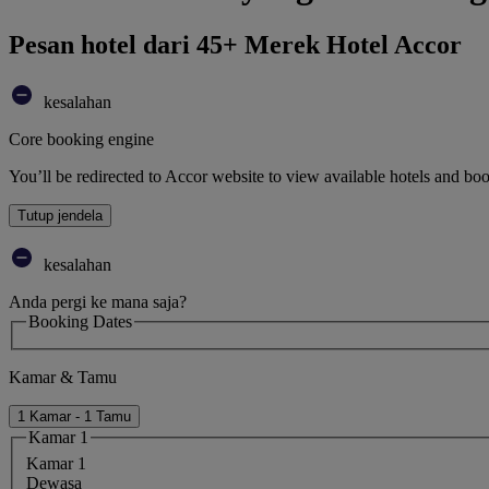
Pesan hotel dari 45+ Merek Hotel Accor
kesalahan
Core booking engine
You’ll be redirected to Accor website to view available hotels and bo
Tutup jendela
kesalahan
Anda pergi ke mana saja?
Booking Dates
Kamar & Tamu
1 Kamar - 1 Tamu
Kamar 1
Kamar 1
Dewasa