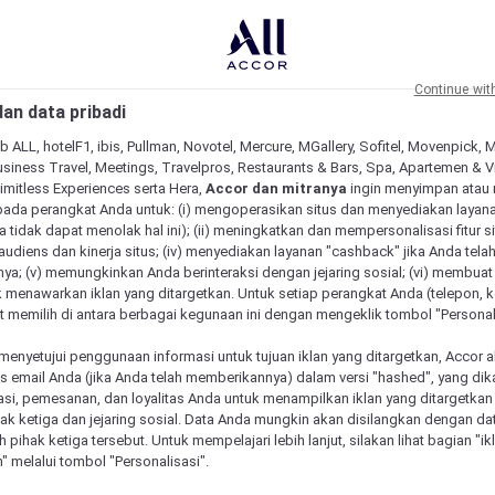
Continue wit
an data pribadi
b ALL, hotelF1, ibis, Pullman, Novotel, Mercure, MGallery, Sofitel, Movenpick, 
siness Travel, Meetings, Travelpros, Restaurants & Bars, Spa, Apartemen & Vill
Limitless Experiences serta Hera,
Accor dan mitranya
ingin menyimpan atau
pada perangkat Anda untuk: (i) mengoperasikan situs dan menyediakan layan
 tidak dapat menolak hal ini); (ii) meningkatkan dan mempersonalisasi fitur situ
udiens dan kinerja situs; (iv) menyediakan layanan "cashback" jika Anda tela
ya; (v) memungkinkan Anda berinteraksi dengan jejaring sosial; (vi) membuat 
 menawarkan iklan yang ditargetkan. Untuk setiap perangkat Anda (telepon, ko
 memilih di antara berbagai kegunaan ini dengan mengeklik tombol "Personali
menyetujui penggunaan informasi untuk tujuan iklan yang ditargetkan, Accor 
email Anda (jika Anda telah memberikannya) dalam versi "hashed", yang dik
asi, pemesanan, dan loyalitas Anda untuk menampilkan iklan yang ditargetka
ihak ketiga dan jejaring sosial. Data Anda mungkin akan disilangkan dengan da
eh pihak ketiga tersebut. Untuk mempelajari lebih lanjut, silakan lihat bagian "i
" melalui tombol "Personalisasi".