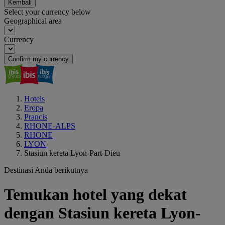
Kembali
Select your currency below
Geographical area
Currency
Confirm my currency
Hotels
Eropa
Prancis
RHONE-ALPS
RHONE
LYON
Stasiun kereta Lyon-Part-Dieu
Destinasi Anda berikutnya
Temukan hotel yang dekat
dengan Stasiun kereta Lyon-