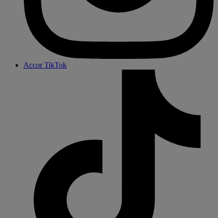
Accor TikTok