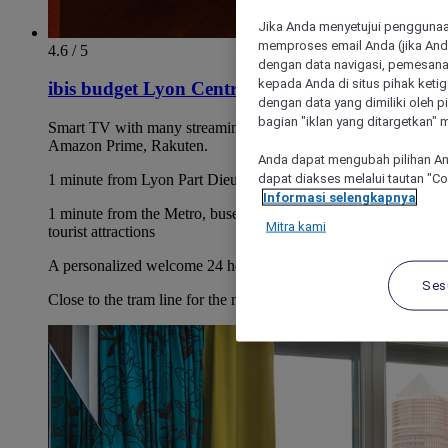
Jika Anda menyetujui penggunaan
memproses email Anda (jika Anda
4.6 / 5
dengan data navigasi, pemesanan
kepada Anda di situs pihak ketig
ibis budget Lyon Centre - Gare Part-Dieu
dengan data yang dimiliki oleh pi
bagian "iklan yang ditargetkan" m
Smart TV with many streaming platforms like Netflix,
Amazon Prime, Rakuten.
Anda dapat mengubah pilihan An
dapat diakses melalui tautan "C
1 minute from Lyon Part Dieu TGV train station
Informasi selengkapnya
1 minute from the Metro, buses and trams to visit Lyon's
Mitra kami
tourist attractions
A personalized welcome 24 hours a day
Ses
Close to the tram line for the new Groupama Stadium