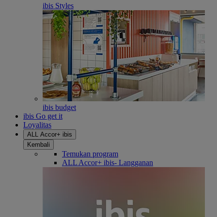
ibis Styles
ibis budget
ibis Go get it
Loyalitas
ALL Accor+ ibis
Kembali
Temukan program
ALL Accor+ ibis- Langganan