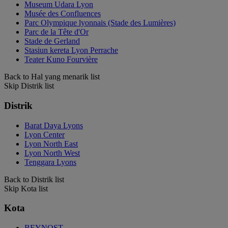
Museum Udara Lyon
Musée des Confluences
Parc Olympique lyonnais (Stade des Lumières)
Parc de la Tête d'Or
Stade de Gerland
Stasiun kereta Lyon Perrache
Teater Kuno Fourvière
Back to Hal yang menarik list
Skip Distrik list
Distrik
Barat Daya Lyons
Lyon Center
Lyon North East
Lyon North West
Tenggara Lyons
Back to Distrik list
Skip Kota list
Kota
BEYNOST