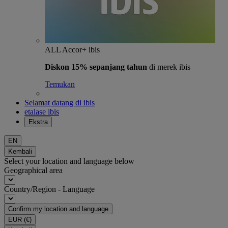
ALL Accor+ ibis
Diskon 15% sepanjang tahun
di merek ibis
Temukan
Selamat datang di ibis
etalase ibis
Ekstra
EN
Kembali
Select your location and language below
Geographical area
Country/Region - Language
Confirm my location and language
EUR
(€)