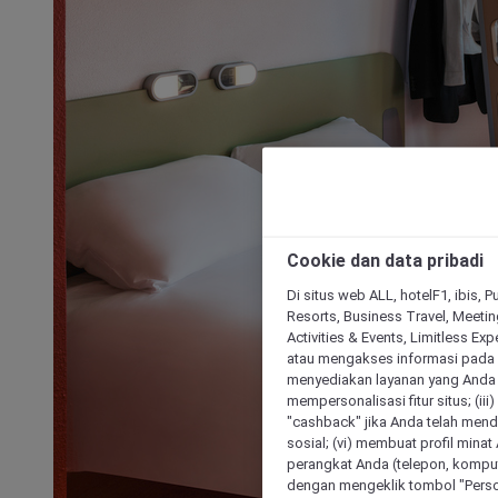
Cookie dan data pribadi
Di situs web ALL, hotelF1, ibis, 
Resorts, Business Travel, Meetin
Activities & Events, Limitless Ex
atau mengakses informasi pada 
menyediakan layanan yang Anda m
mempersonalisasi fitur situs; (ii
"cashback" jika Anda telah mend
sosial; (vi) membuat profil mina
perangkat Anda (telepon, kompute
dengan mengeklik tombol "Person