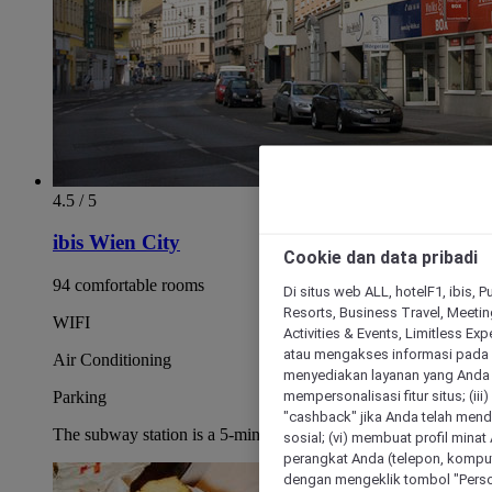
4.5 / 5
ibis Wien City
Cookie dan data pribadi
94 comfortable rooms
Di situs web ALL, hotelF1, ibis, 
Resorts, Business Travel, Meetin
WIFI
Activities & Events, Limitless Ex
atau mengakses informasi pada 
Air Conditioning
menyediakan layanan yang Anda m
mempersonalisasi fitur situs; (ii
Parking
"cashback" jika Anda telah mend
The subway station is a 5-minute walk from the hotel.
sosial; (vi) membuat profil mina
perangkat Anda (telepon, kompute
dengan mengeklik tombol "Person