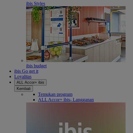
ibis Styles
ibis budget
ibis Go get it
Loyalitas
ALL Accor+ ibis
Kembali
Temukan program
ALL Accor+ ibis- Langganan