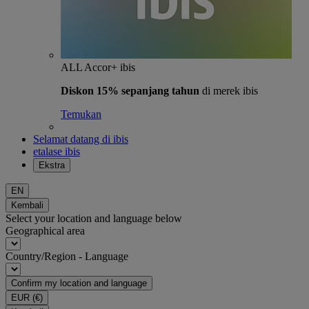
ALL Accor+ ibis
Diskon 15% sepanjang tahun
di merek ibis
Temukan
Selamat datang di ibis
etalase ibis
Ekstra
EN
Kembali
Select your location and language below
Geographical area
Country/Region - Language
Confirm my location and language
EUR
(€)