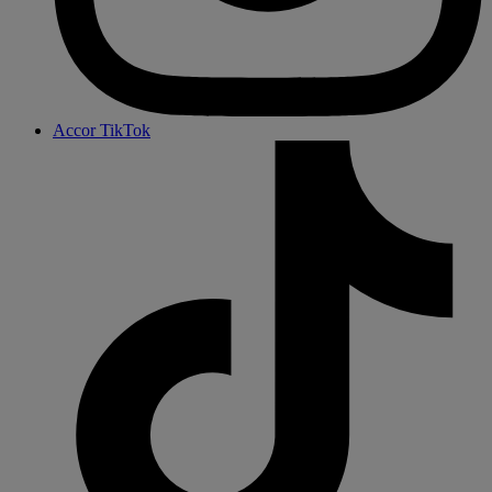
Accor TikTok