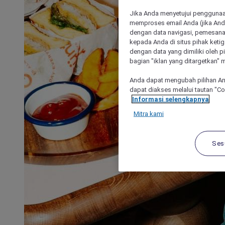
Jika Anda menyetujui penggunaan
memproses email Anda (jika Anda
dengan data navigasi, pemesanan
kepada Anda di situs pihak ketig
dengan data yang dimiliki oleh pi
bagian "iklan yang ditargetkan" m
Anda dapat mengubah pilihan An
dapat diakses melalui tautan "C
Informasi selengkapnya
Mitra kami
Ses