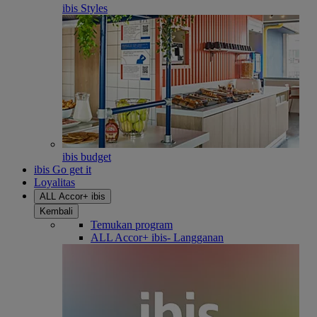
ibis Styles
ibis budget
ibis Go get it
Loyalitas
ALL Accor+ ibis
Kembali
Temukan program
ALL Accor+ ibis- Langganan