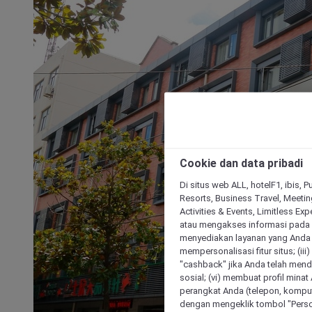
Cookie dan data pribadi
Di situs web ALL, hotelF1, ibis, 
Resorts, Business Travel, Meetin
Activities & Events, Limitless Ex
atau mengakses informasi pada 
menyediakan layanan yang Anda m
mempersonalisasi fitur situs; (ii
"cashback" jika Anda telah mend
sosial; (vi) membuat profil mina
perangkat Anda (telepon, kompute
dengan mengeklik tombol "Person