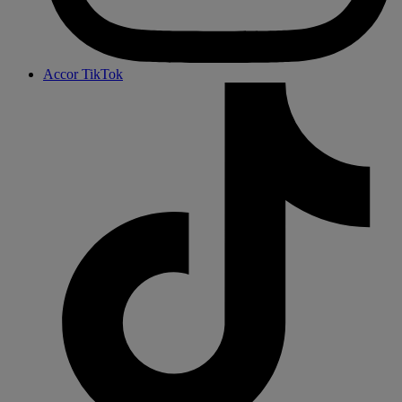
Accor TikTok