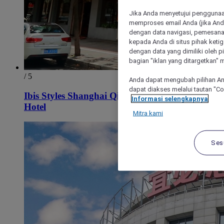
Jika Anda menyetujui penggunaan
memproses email Anda (jika Anda
dengan data navigasi, pemesanan
kepada Anda di situs pihak ketig
dengan data yang dimiliki oleh pi
bagian "iklan yang ditargetkan" m
/ 5
Anda dapat mengubah pilihan An
dapat diakses melalui tautan "C
Ibis Styles Shanghai Qingpu Sports Center
Informasi selengkapnya
Hotel
Mitra kami
Ses