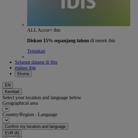
ALL Accor+ ibis
Diskon 15% sepanjang tahun
di merek ibis
Temukan
Selamat datang di ibis
etalase ibis
Ekstra
EN
Kembali
Select your location and language below
Geographical area
Country/Region - Language
Confirm my location and language
EUR
(€)