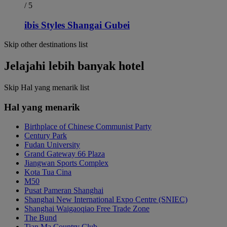
/ 5
ibis Styles Shangai Gubei
Skip other destinations list
Jelajahi lebih banyak hotel
Skip Hal yang menarik list
Hal yang menarik
Birthplace of Chinese Communist Party
Century Park
Fudan University
Grand Gateway 66 Plaza
Jiangwan Sports Complex
Kota Tua Cina
M50
Pusat Pameran Shanghai
Shanghai New International Expo Centre (SNIEC)
Shanghai Waigaoqiao Free Trade Zone
The Bund
Tian Ma Country Club