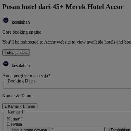
Pesan hotel dari 45+ Merek Hotel Accor
kesalahan
Core booking engine
You’ll be redirected to Accor website to view available hotels and bo
Tutup jendela
kesalahan
Anda pergi ke mana saja?
Booking Dates
Kamar & Tamu
1 Kamar - 1 Tamu
Kamar 1
Kamar 1
Dewasa
- Hapus orang dewasa
+Tambahkan 