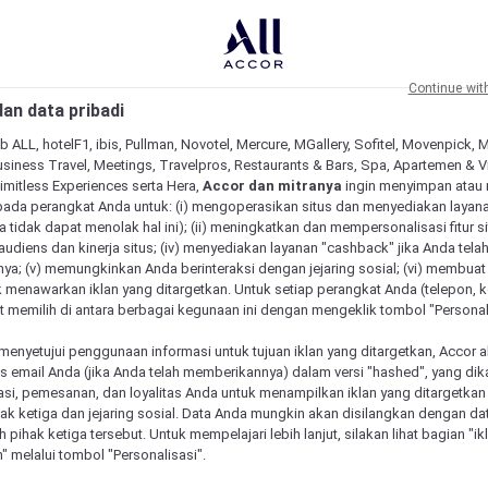
Continue wit
an data pribadi
b ALL, hotelF1, ibis, Pullman, Novotel, Mercure, MGallery, Sofitel, Movenpick, 
siness Travel, Meetings, Travelpros, Restaurants & Bars, Spa, Apartemen & Vill
Limitless Experiences serta Hera,
Accor dan mitranya
ingin menyimpan atau
pada perangkat Anda untuk: (i) mengoperasikan situs dan menyediakan layan
 tidak dapat menolak hal ini); (ii) meningkatkan dan mempersonalisasi fitur situ
udiens dan kinerja situs; (iv) menyediakan layanan "cashback" jika Anda tela
ya; (v) memungkinkan Anda berinteraksi dengan jejaring sosial; (vi) membuat 
 menawarkan iklan yang ditargetkan. Untuk setiap perangkat Anda (telepon, ko
 memilih di antara berbagai kegunaan ini dengan mengeklik tombol "Personali
menyetujui penggunaan informasi untuk tujuan iklan yang ditargetkan, Accor 
email Anda (jika Anda telah memberikannya) dalam versi "hashed", yang dik
asi, pemesanan, dan loyalitas Anda untuk menampilkan iklan yang ditargetka
ihak ketiga dan jejaring sosial. Data Anda mungkin akan disilangkan dengan da
eh pihak ketiga tersebut. Untuk mempelajari lebih lanjut, silakan lihat bagian "i
" melalui tombol "Personalisasi".