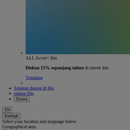
ALL Accor+ ibis
Diskon 15% sepanjang tahun
di merek ibis
Temukan
Selamat datang di ibis
etalase ibis
Ekstra
EN
Kembali
Select your location and language below
Geographical area