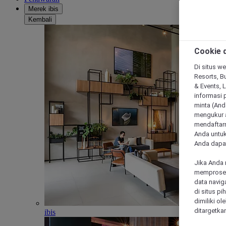
Merek ibis
Kembali
Cookie d
Di situs we
Resorts, Bu
& Events, 
informasi 
minta (Anda
mengukur a
mendaftarn
Anda untuk
Anda dapat
Jika Anda 
memproses 
data navig
di situs p
dimiliki ol
ditargetkan
ibis