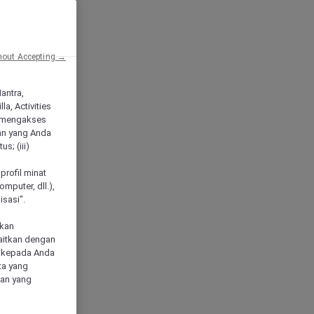
hout Accepting →
Mantra,
a, Activities
 mengakses
an yang Anda
s; (iii)
h
profil minat
mputer, dll.),
sasi".
akan
aitkan dengan
n kepada Anda
ta yang
klan yang