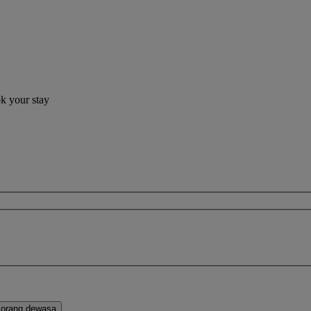
ok your stay
orang dewasa