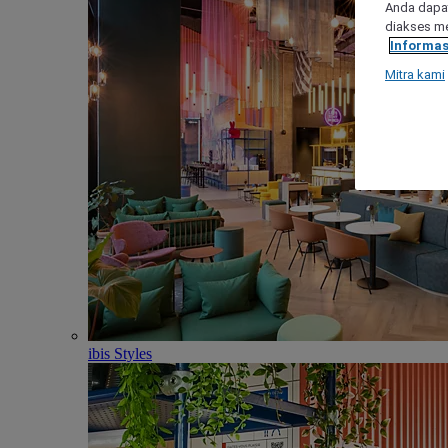
Anda dapat
diakses me
Informas
Mitra kami
ibis Styles