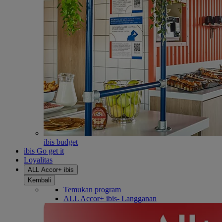
ibis budget
ibis Go get it
Loyalitas
ALL Accor+ ibis
Kembali
Temukan program
ALL Accor+ ibis- Langganan