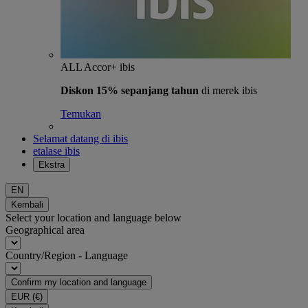
ALL Accor+ ibis
Diskon 15% sepanjang tahun
di merek ibis
Temukan
Selamat datang di ibis
etalase ibis
Ekstra
EN
Kembali
Select your location and language below
Geographical area
Country/Region - Language
Confirm my location and language
EUR
(€)