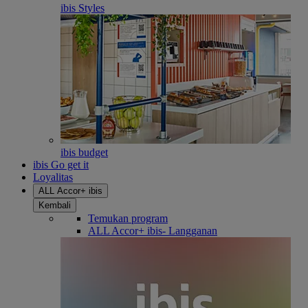
ibis Styles
ibis budget
ibis Go get it
Loyalitas
ALL Accor+ ibis
Kembali
Temukan program
ALL Accor+ ibis- Langganan