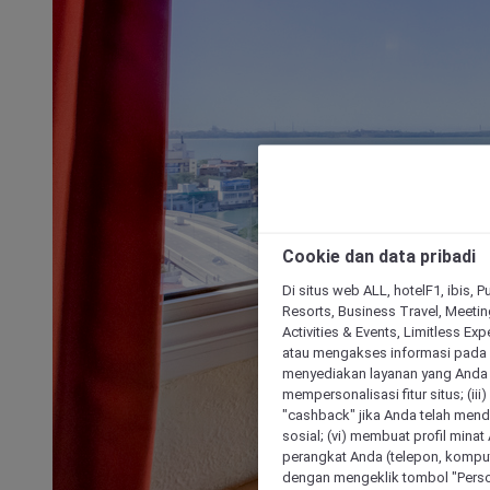
Cookie dan data pribadi
Di situs web ALL, hotelF1, ibis, 
Resorts, Business Travel, Meetin
Activities & Events, Limitless Ex
atau mengakses informasi pada 
menyediakan layanan yang Anda m
mempersonalisasi fitur situs; (ii
"cashback" jika Anda telah mend
sosial; (vi) membuat profil mina
perangkat Anda (telepon, kompute
dengan mengeklik tombol "Person