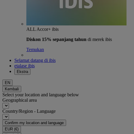
ALL Accor+ ibis
Diskon 15% sepanjang tahun
di merek ibis
Temukan
Selamat datang di ibis
etalase ibis
Ekstra
EN
Kembali
Select your location and language below
Geographical area
Country/Region - Language
Confirm my location and language
EUR
(€)