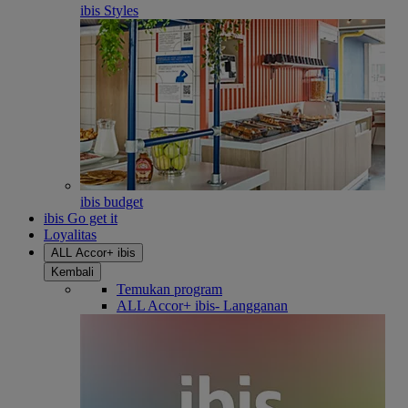
ibis Styles
ibis budget
ibis Go get it
Loyalitas
ALL Accor+ ibis
Kembali
Temukan program
ALL Accor+ ibis- Langganan