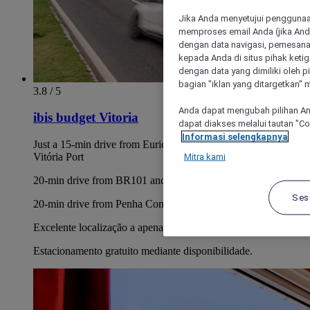
Jika Anda menyetujui penggunaan
memproses email Anda (jika Anda
dengan data navigasi, pemesanan
kepada Anda di situs pihak ketig
dengan data yang dimiliki oleh pi
bagian "iklan yang ditargetkan" m
3.8 / 5
Anda dapat mengubah pilihan An
ibis budget Vitoria
dapat diakses melalui tautan "C
Informasi selengkapnya
Just a 15-min drive from Eurico de Aguiar Salles Airport and
Vitória Port
Mitra kami
20-min drive from BR101 and downtown Vitória
Ses
20-min drive from Penha Convent
Excelente localização a apenas 5,6 km do aeroporto.
Estacionamento gratuito mediante disponibilidade.