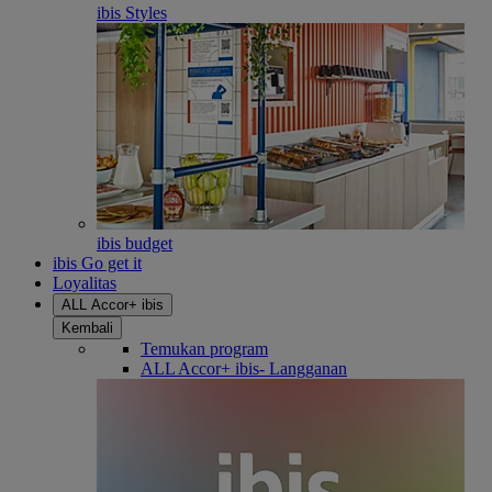
ibis Styles
ibis budget
ibis Go get it
Loyalitas
ALL Accor+ ibis
Kembali
Temukan program
ALL Accor+ ibis- Langganan