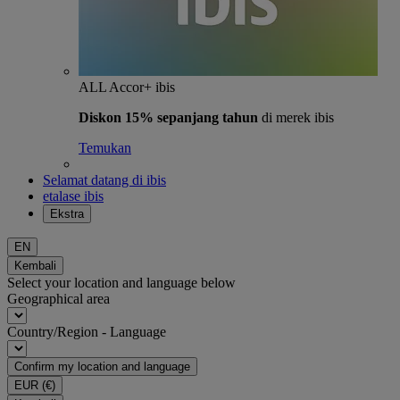
ALL Accor+ ibis
Diskon 15% sepanjang tahun
di merek ibis
Temukan
Selamat datang di ibis
etalase ibis
Ekstra
EN
Kembali
Select your location and language below
Geographical area
Country/Region - Language
Confirm my location and language
EUR
(€)