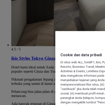
4.5 / 5
Cookie dan data pribadi
ibis Styles Tokyo Ginza East
Di situs web ALL, hotelF1, ibis, 
Resorts, Business Travel, Meetin
Hotel kami ideal untuk Anda yang suka berkunjung ke area
Activities & Events, Limitless Ex
populer seperti Ginza dan Tsukiji.
atau mengakses informasi pada 
Nikmati pengalaman Jepang autentik dengan bak mandi
menyediakan layanan yang Anda m
terbuka yang santai di lantai atas.
mempersonalisasi fitur situs; (ii
"cashback" jika Anda telah mend
Pelancong bisa jalan-jalan di area sekitar hotel yang
sosial; (vi) membuat profil mina
menawan.
perangkat Anda (telepon, kompute
dengan mengeklik tombol "Person
Ada banyak restoran di Ginza, dari Jepang tradisional hingga