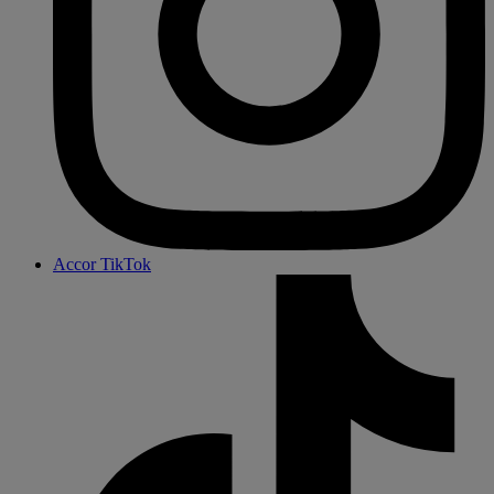
Accor TikTok