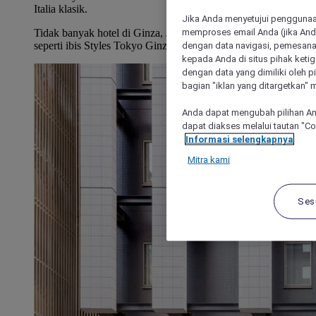
Italia klasik.
Jika Anda menyetujui penggunaan
memproses email Anda (jika Anda
Tidak banyak hotel di Ginza, Jepang, dengan lokasi ideal
dengan data navigasi, pemesanan
seperti ibis Styles Tokyo Ginza East.
kepada Anda di situs pihak ketig
dengan data yang dimiliki oleh pi
bagian "iklan yang ditargetkan" m
Anda dapat mengubah pilihan An
dapat diakses melalui tautan "C
Informasi selengkapnya
Mitra kami
Ses