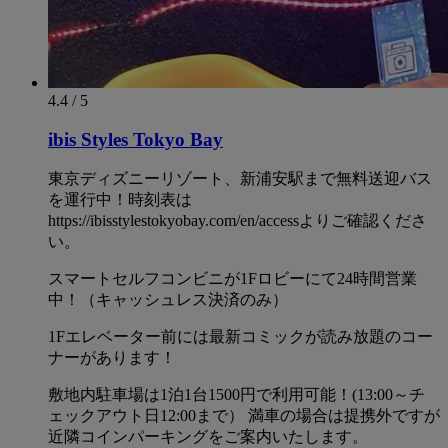
4.4 / 5
ibis Styles Tokyo Bay
東京ディズニーリゾート、新浦安駅まで無料送迎バス
を運行中！時刻表は
https://ibisstylestokyobay.com/en/accessよりご確認くださ
い。
スマートセルフコンビニが1Fロビーにて24時間営業
中！（キャッシュレス決済のみ）
1Fエレベーター前には最新コミックが読み放題のコー
ナーがあります！
敷地内駐車場は1泊1台1500円で利用可能！(13:00～チ
ェックアウト日12:00まで） 満車の場合は提携外ですが
近隣コインパーキングをご案内いたします。