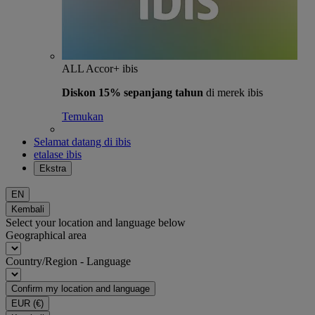
ALL Accor+ ibis
Diskon 15% sepanjang tahun
di merek ibis
Temukan
Selamat datang di ibis
etalase ibis
Ekstra
EN
Kembali
Select your location and language below
Geographical area
Country/Region - Language
Confirm my location and language
EUR
(€)