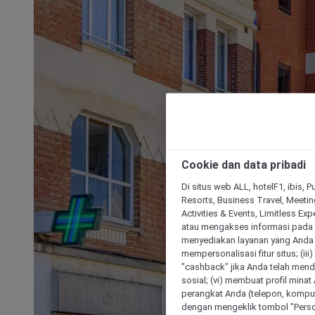
Cookie dan data pribadi
Di situs web ALL, hotelF1, ibis, 
Resorts, Business Travel, Meetin
Activities & Events, Limitless Ex
atau mengakses informasi pada 
menyediakan layanan yang Anda m
mempersonalisasi fitur situs; (ii
"cashback" jika Anda telah mend
sosial; (vi) membuat profil mina
perangkat Anda (telepon, kompute
dengan mengeklik tombol "Person