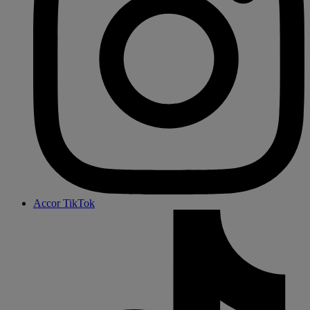
Accor TikTok