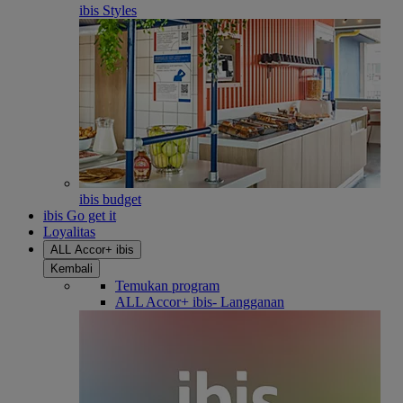
ibis Styles
ibis budget
ibis Go get it
Loyalitas
ALL Accor+ ibis
Kembali
Temukan program
ALL Accor+ ibis- Langganan