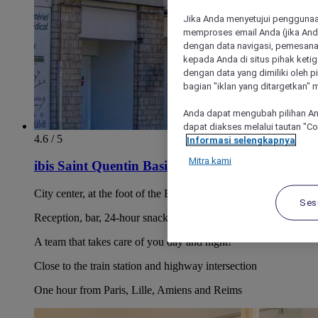
Jika Anda menyetujui penggunaan
memproses email Anda (jika Anda
dengan data navigasi, pemesanan
kepada Anda di situs pihak ketig
dengan data yang dimiliki oleh pi
bagian "iklan yang ditargetkan" m
Anda dapat mengubah pilihan An
dapat diakses melalui tautan "C
4.6 / 5
Informasi selengkapnya
Mitra kami
ibis Saint Quentin Basilique
City center, at the foot of the Basilica
Ses
Reception, bar, 24-hour snacks
A team that takes care of you day and night!
Close to the train station and highway intersection
One hour from Paris, Lille, Amiens and Reims