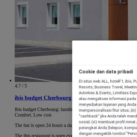
Cookie dan data pribadi
Di situs web ALL, hotelF1, ibis, 
4.7 / 5
Resorts, Business Travel, Meetin
Activities & Events, Limitless Ex
ibis budget Cherbourg La Glacerie
atau mengakses informasi pada 
menyediakan layanan yang Anda m
Ibis budget Cherbourg: families/professionals/tourists.
mempersonalisasi fitur situs; (ii
Comfort. Low cost
"cashback" jika Anda telah mend
sosial; (vi) membuat profil mina
The bar is open 24 hours a day.
perangkat Anda (telepon, kompute
dengan mengeklik tombol "Person
The ibis restaurant is open every night from 7pm to 10:30pm.