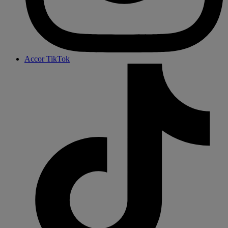
Accor TikTok