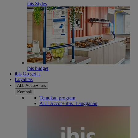
ibis Styles
ibis budget
ibis Go get it
Loyalitas
ALL Accor+ ibis
Kembali
Temukan program
ALL Accor+ ibis- Langganan