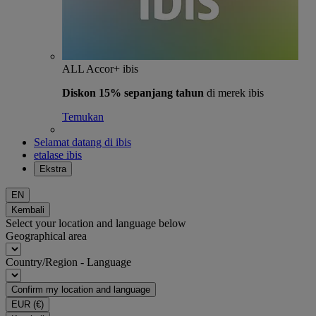
ALL Accor+ ibis
Diskon 15% sepanjang tahun
di merek ibis
Temukan
Selamat datang di ibis
etalase ibis
Ekstra
EN
Kembali
Select your location and language below
Geographical area
Country/Region - Language
Confirm my location and language
EUR
(€)