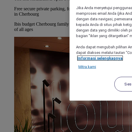
Jika Anda menyetujui penggunaan
Free secure private parking, for a serene and convenient stay
memproses email Anda (jika Anda
in Cherbourg
dengan data navigasi, pemesanan
Ibis budget Cherbourg family rms: comfort/practical for guests
kepada Anda di situs pihak ketig
of all ages
dengan data yang dimiliki oleh pi
bagian "iklan yang ditargetkan" m
Anda dapat mengubah pilihan An
dapat diakses melalui tautan "C
Informasi selengkapnya
Mitra kami
Ses