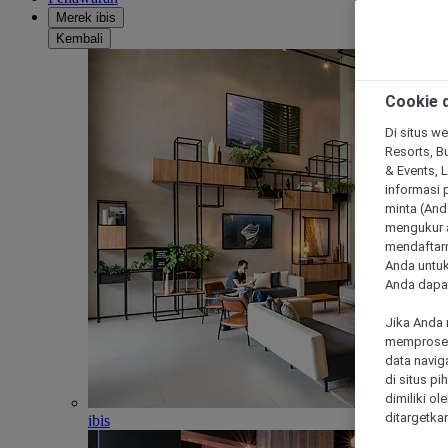
Merek ibis
Kembali
Cookie d
Di situs we
Resorts, Bu
& Events, 
informasi 
minta (Anda
mengukur a
mendaftarn
Anda untuk
Anda dapat
Jika Anda 
memproses 
data navig
di situs p
dimiliki ol
ditargetkan
ibis