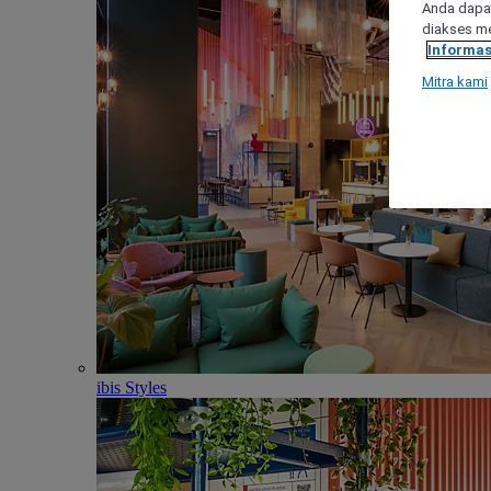
Anda dapat
diakses me
Informas
Mitra kami
ibis Styles