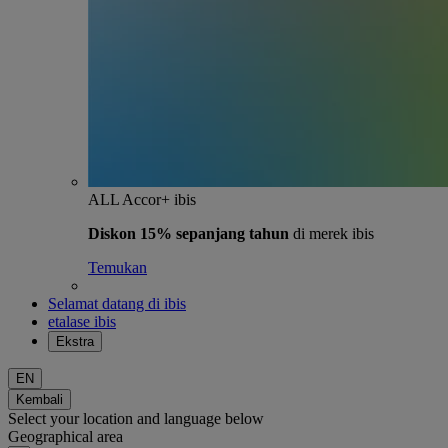
ALL Accor+ ibis
Diskon 15% sepanjang tahun
di merek ibis
Temukan
Selamat datang di ibis
etalase ibis
Ekstra
EN
Kembali
Select your location and language below
Geographical area