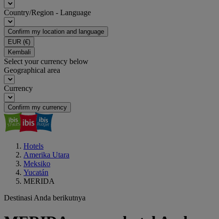
Country/Region - Language
Confirm my location and language
EUR
(€)
Kembali
Select your currency below
Geographical area
Currency
Confirm my currency
Hotels
Amerika Utara
Meksiko
Yucatán
MERIDA
Destinasi Anda berikutnya