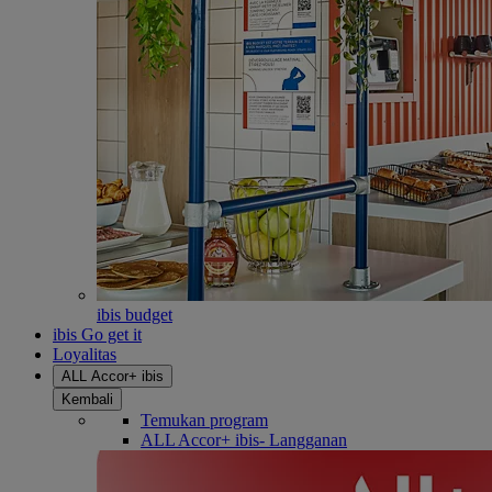
ibis budget
ibis Go get it
Loyalitas
ALL Accor+ ibis
Kembali
Temukan program
ALL Accor+ ibis- Langganan