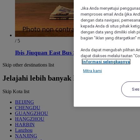
Jika Anda menyetujui penggunaan
memproses email Anda (jika Anda
dengan data navigasi, pemesanan
kepada Anda di situs pihak ketig
dengan data yang dimiliki oleh pi
bagian "iklan yang ditargetkan" m
/ 5
Anda dapat mengubah pilihan An
Ibis Jiuquan East Bus Station
dapat diakses melalui tautan "C
Informasi selengkapnya
Skip other destinations list
Mitra kami
Jelajahi lebih banyak hotel
Ses
Skip Kota list
BEIJING
CHENGDU
GUANGZHOU
HANGZHOU
HARBIN
Lanzhou
NANJING