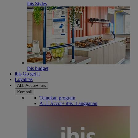
ibis Styles
ibis budget
ibis Go get it
Loyalitas
ALL Accor+ ibis
Kembali
Temukan program
ALL Accor+ ibis- Langganan