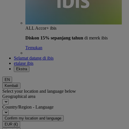
ALL Accor+ ibis
Diskon 15% sepanjang tahun
di merek ibis
Temukan
Selamat datang di ibis
etalase ibis
Ekstra
EN
Kembali
Select your location and language below
Geographical area
Country/Region - Language
Confirm my location and language
EUR
(€)