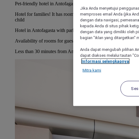
Pet-friendly hotel in Antofagasta! Pets up to 15 kg are allowed
Jika Anda menyetujui penggunaan
Hotel for families! It has rooms for up to two adults and one
memproses email Anda (jika Anda
child
dengan data navigasi, pemesanan
kepada Anda di situs pihak ketig
Hotel in Antofagasta with parking
dengan data yang dimiliki oleh pi
bagian "iklan yang ditargetkan" m
Availability of rooms for guests with limited mobility
Anda dapat mengubah pilihan An
Less than 30 minutes from Andrés Sabella Airport
dapat diakses melalui tautan "C
Informasi selengkapnya
Mitra kami
Ses