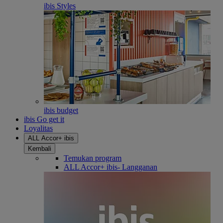
ibis Styles
ibis budget
ibis Go get it
Loyalitas
ALL Accor+ ibis
Kembali
Temukan program
ALL Accor+ ibis- Langganan