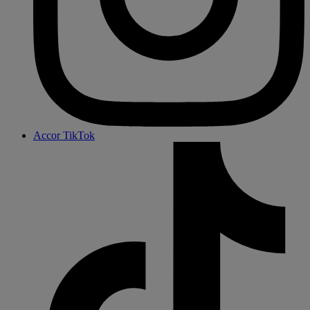
Accor TikTok