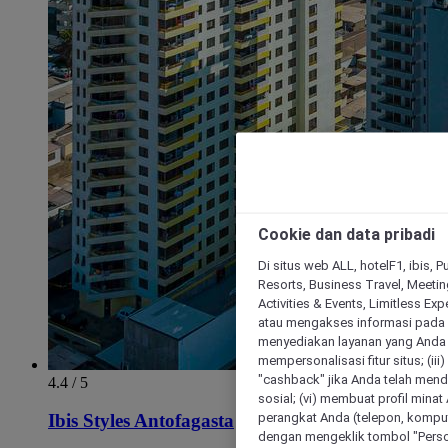
Cookie dan data pribadi
Di situs web ALL, hotelF1, ibis, 
Resorts, Business Travel, Meetin
Activities & Events, Limitless Ex
atau mengakses informasi pada 
menyediakan layanan yang Anda m
mempersonalisasi fitur situs; (ii
"cashback" jika Anda telah mend
4.4 / 5
sosial; (vi) membuat profil mina
perangkat Anda (telepon, kompute
Ibis Styles Antofagasta
dengan mengeklik tombol "Person