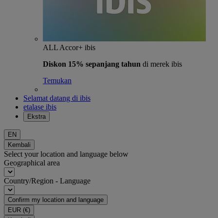
ALL Accor+ ibis
Diskon 15% sepanjang tahun
di merek ibis
Temukan
Selamat datang di ibis
etalase ibis
Ekstra
EN
Kembali
Select your location and language below
Geographical area
Country/Region - Language
Confirm my location and language
EUR
(€)