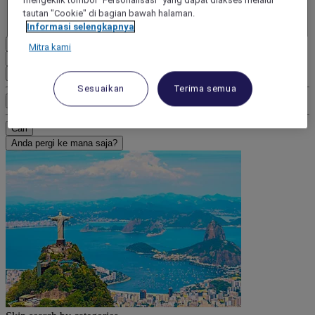
mengeklik tombol "Personalisasi" yang dapat diakses melalui
- Hapus anak
tautan "Cookie" di bagian bawah halaman.
+Tambahkan anak
Informasi selengkapnya
Hapus
Mitra kami
Tambahkan kamar
Sesuaikan
Terima semua
Kriteria pencarian tambahan
Cari
Anda pergi ke mana saja?