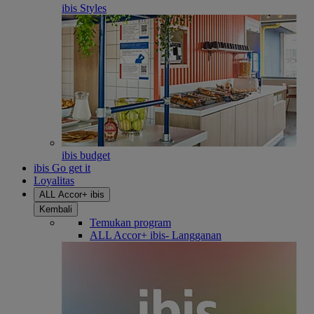
ibis Styles
ibis budget
ibis Go get it
Loyalitas
ALL Accor+ ibis
Kembali
Temukan program
ALL Accor+ ibis- Langganan