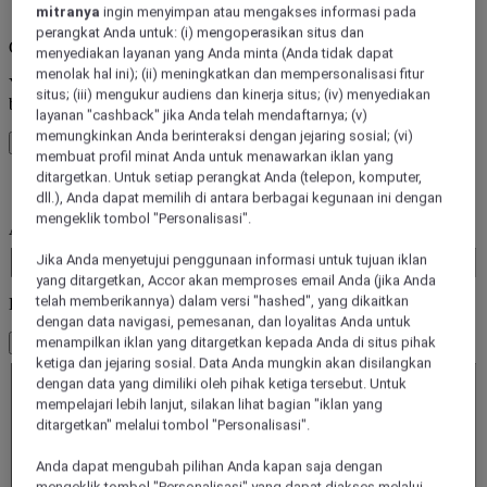
kesalahan
mitranya
ingin menyimpan atau mengakses informasi pada
perangkat Anda untuk: (i) mengoperasikan situs dan
Core booking engine
menyediakan layanan yang Anda minta (Anda tidak dapat
menolak hal ini); (ii) meningkatkan dan mempersonalisasi fitur
You’ll be redirected to Accor website to view available hotels and
situs; (iii) mengukur audiens dan kinerja situs; (iv) menyediakan
book your stay
layanan "cashback" jika Anda telah mendaftarnya; (v)
memungkinkan Anda berinteraksi dengan jejaring sosial; (vi)
Tutup jendela
membuat profil minat Anda untuk menawarkan iklan yang
ditargetkan. Untuk setiap perangkat Anda (telepon, komputer,
kesalahan
dll.), Anda dapat memilih di antara berbagai kegunaan ini dengan
mengeklik tombol "Personalisasi".
Anda pergi ke mana saja?
Booking Dates
Jika Anda menyetujui penggunaan informasi untuk tujuan iklan
yang ditargetkan, Accor akan memproses email Anda (jika Anda
telah memberikannya) dalam versi "hashed", yang dikaitkan
Kamar & Tamu
dengan data navigasi, pemesanan, dan loyalitas Anda untuk
menampilkan iklan yang ditargetkan kepada Anda di situs pihak
1 Kamar - 1 Tamu
Kamar 1
ketiga dan jejaring sosial. Data Anda mungkin akan disilangkan
dengan data yang dimiliki oleh pihak ketiga tersebut. Untuk
Kamar 1
mempelajari lebih lanjut, silakan lihat bagian "iklan yang
Dewasa
ditargetkan" melalui tombol "Personalisasi".
- Hapus orang dewasa
+Tambahkan orang dewasa
Anda dapat mengubah pilihan Anda kapan saja dengan
Anak-anak