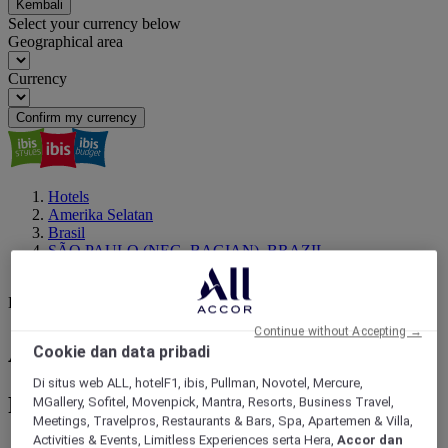
Kembali
Select your currency below
Geographical area
Currency
Confirm my currency
Hotels
Amerika Selatan
Brasil
SÃO PAULO (NEG. BAGIAN), BRAZIL
Americana
Destinasi Anda berikutnya
Continue without Accepting →
Americana : pesan hotel Anda
Cookie dan data pribadi
Di situs web ALL, hotelF1, ibis, Pullman, Novotel, Mercure,
Pesan hotel dari 45+ Merek Hotel Accor
MGallery, Sofitel, Movenpick, Mantra, Resorts, Business Travel,
Meetings, Travelpros, Restaurants & Bars, Spa, Apartemen & Villa,
Activities & Events, Limitless Experiences serta Hera,
Accor dan