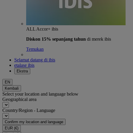
ALL Accor+ ibis
Diskon 15% sepanjang tahun
di merek ibis
Temukan
Selamat datang di ibis
etalase ibis
Ekstra
EN
Kembali
Select your location and language below
Geographical area
Country/Region - Language
Confirm my location and language
EUR
(€)