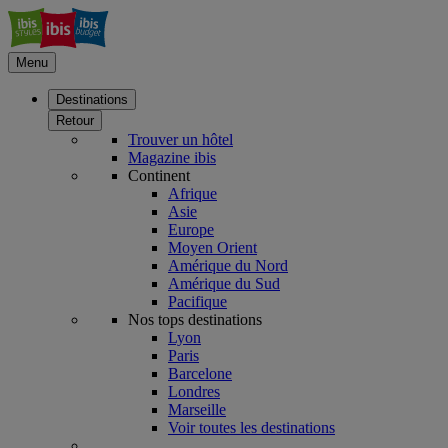
Menu
Destinations
Retour
Trouver un hôtel
Magazine ibis
Continent
Afrique
Asie
Europe
Moyen Orient
Amérique du Nord
Amérique du Sud
Pacifique
Nos tops destinations
Lyon
Paris
Barcelone
Londres
Marseille
Voir toutes les destinations