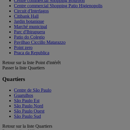
Centre commercial Shopping Bourbon
Centre commercial Shopping Patio Higienopolis
Circuit d'Interlagos
Citibank Hall
Jardin botanique
Marché municipal
Parc d'Ibirapuera
Patio do Colegio
Pavilhao Ciccillo Matarazzo
Point zero
Praca da Republica
Retour sur la liste Point d'intérêt
Passer la liste Quartiers
Quartiers
Centre de São Paulo
Guarulhos
São Paulo Est
São Paulo Nord
São Paulo Ouest
São Paulo Sud
Retour sur la liste Quartiers