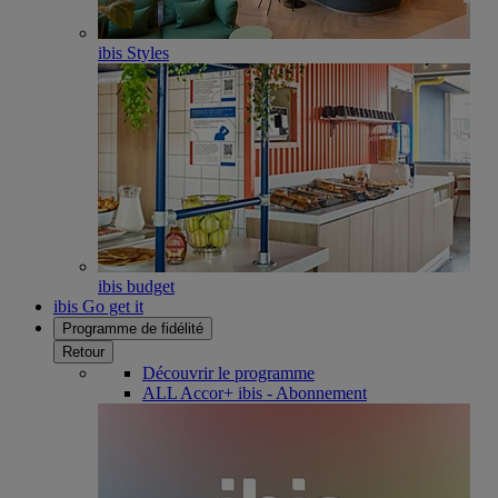
ibis Styles
ibis budget
ibis Go get it
Programme de fidélité
Retour
Découvrir le programme
ALL Accor+ ibis - Abonnement