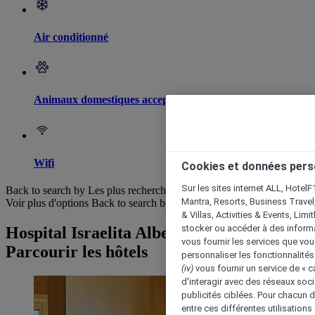
Air conditionné
Animaux domestiques acceptés
Wifi
Cookies et données pers
Sur les sites internet ALL, HotelF
Back to search by Les plus recherchés
Mantra, Resorts, Business Travel
Voir plus d'options
Back to search by categories
& Villas, Activities & Events, Lim
stocker ou accéder à des informa
Hospital Israelita Albert Einstein :
vous fournir les services que vo
Parcourir les hôtels
personnaliser les fonctionnalités
(iv)
vous fournir un service de « 
d'interagir avec des réseaux soci
publicités ciblées. Pour chacun 
entre ces différentes utilisations