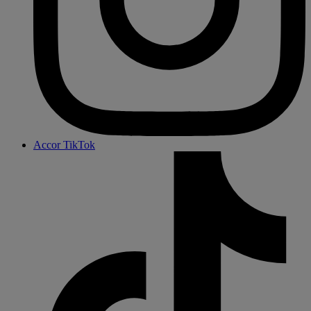
Accor TikTok