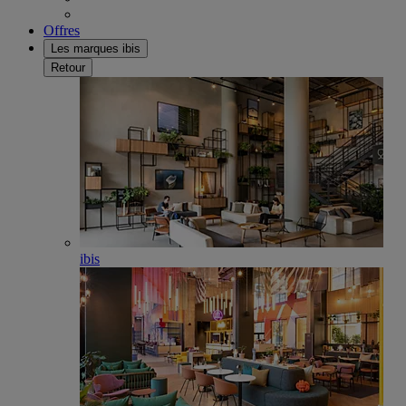
Offres
Les marques ibis
Retour
ibis