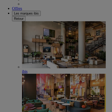
Offres
Les marques ibis
Retour
ibis