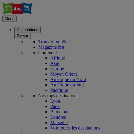
Menu
Destinations
Retour
Trouver un hôtel
Magazine ibis
Continent
Afrique
Asie
Europe
Moyen Orient
Amérique du Nord
Amérique du Sud
Pacifique
Nos tops destinations
Lyon
Paris
Barcelone
Londres
Marseille
Voir toutes les destinations