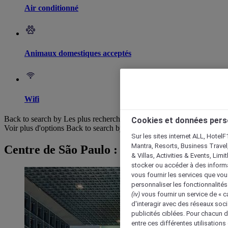
Air conditionné
Animaux domestiques acceptés
Wifi
Back to search by Les plus recherchés
Cookies et données pers
Voir plus d'options
Back to search by categories
Sur les sites internet ALL, HotelF
Mantra, Resorts, Business Travel
Centre de São Paulo : Parcourir les hôtels
& Villas, Activities & Events, Lim
stocker ou accéder à des informa
vous fournir les services que vo
personnaliser les fonctionnalités
(iv)
vous fournir un service de « 
d'interagir avec des réseaux soci
publicités ciblées. Pour chacun 
entre ces différentes utilisations