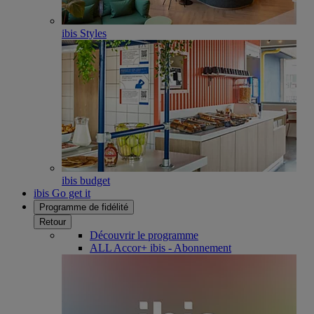
ibis Styles
ibis budget
ibis Go get it
Programme de fidélité
Retour
Découvrir le programme
ALL Accor+ ibis - Abonnement