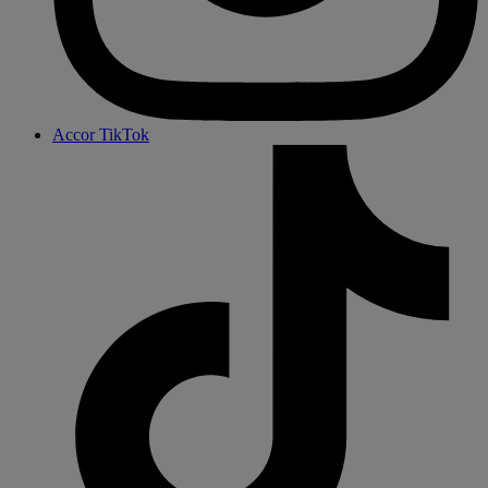
Accor TikTok