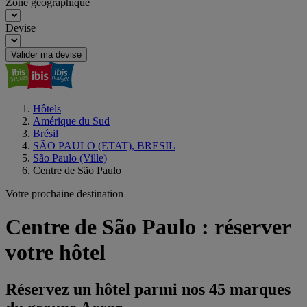
Zone géographique
Devise
Valider ma devise
Hôtels
Amérique du Sud
Brésil
SÃO PAULO (ETAT), BRESIL
São Paulo (Ville)
Centre de São Paulo
Votre prochaine destination
Centre de São Paulo : réserver
votre hôtel
Réservez un hôtel parmi nos 45 marques