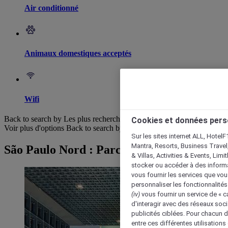
Air conditionné
Animaux domestiques acceptés
Wifi
Back to search by Les plus recherchés
Cookies et données pers
Voir plus d'options
Back to search by categories
Sur les sites internet ALL, HotelF
Mantra, Resorts, Business Travel
São Paulo Nord : Parcourir les hôtels
& Villas, Activities & Events, Lim
stocker ou accéder à des informa
vous fournir les services que vo
personnaliser les fonctionnalités
(iv)
vous fournir un service de « 
d'interagir avec des réseaux soci
publicités ciblées. Pour chacun 
entre ces différentes utilisations