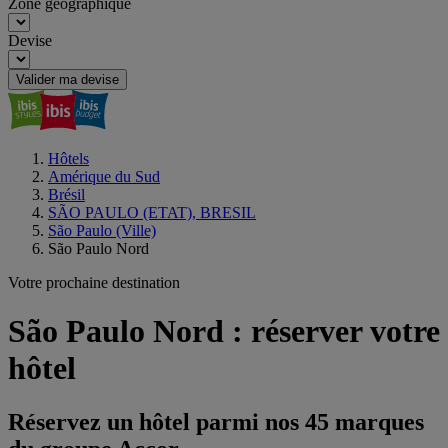
Zone géographique
Devise
Valider ma devise
Hôtels
Amérique du Sud
Brésil
SÃO PAULO (ETAT), BRESIL
São Paulo (Ville)
São Paulo Nord
Votre prochaine destination
São Paulo Nord : réserver votre
hôtel
Réservez un hôtel parmi nos 45 marques