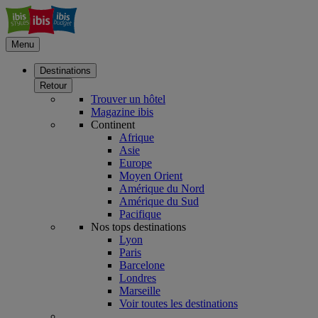
Menu
Destinations
Retour
Trouver un hôtel
Magazine ibis
Continent
Afrique
Asie
Europe
Moyen Orient
Amérique du Nord
Amérique du Sud
Pacifique
Nos tops destinations
Lyon
Paris
Barcelone
Londres
Marseille
Voir toutes les destinations