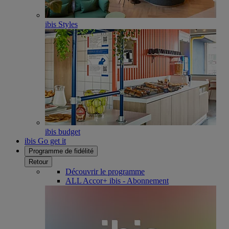
ibis Styles
ibis budget
ibis Go get it
Programme de fidélité
Retour
Découvrir le programme
ALL Accor+ ibis - Abonnement