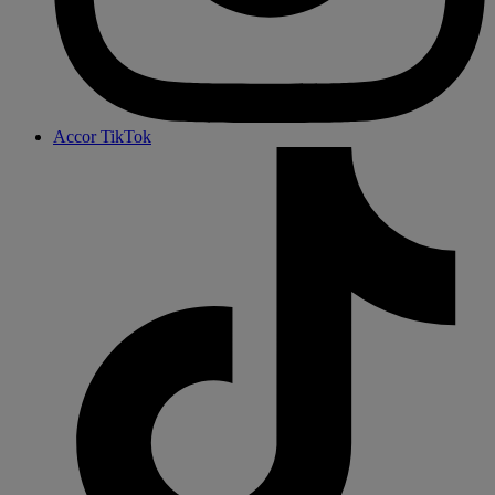
Accor TikTok