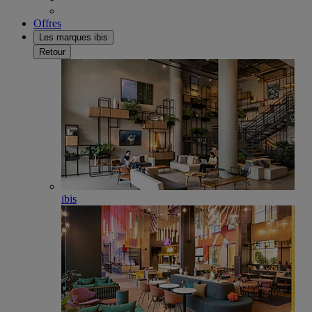
Offres
Les marques ibis
Retour
ibis