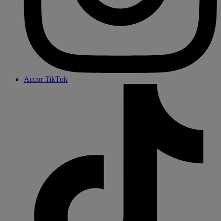
Accor TikTok