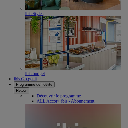
ibis Styles
ibis budget
ibis Go get it
Programme de fidélité
Retour
Découvrir le programme
ALL Accor+ ibis - Abonnement