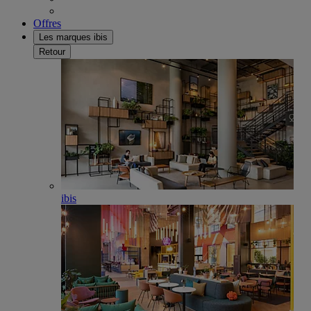
Offres
Les marques ibis
Retour
ibis