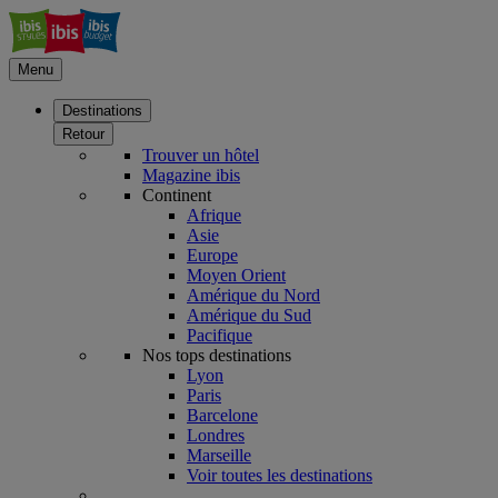
Menu
Destinations
Retour
Trouver un hôtel
Magazine ibis
Continent
Afrique
Asie
Europe
Moyen Orient
Amérique du Nord
Amérique du Sud
Pacifique
Nos tops destinations
Lyon
Paris
Barcelone
Londres
Marseille
Voir toutes les destinations