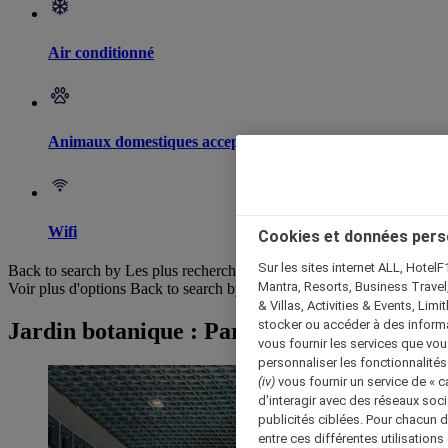
Air conditionné
Animaux domestiques acceptés
Wifi
Cookies et données pers
Sur les sites internet ALL, HotelF
Back to search by Les plus recherchés
Mantra, Resorts, Business Travel
Voir plus d'options
Back to search by categories
& Villas, Activities & Events, Lim
stocker ou accéder à des informa
Jardin botanique : Parcourir les hôtels
vous fournir les services que vo
personnaliser les fonctionnalités
(iv)
vous fournir un service de « 
d'interagir avec des réseaux soci
publicités ciblées. Pour chacun 
entre ces différentes utilisations