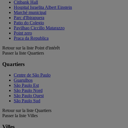
Citibank Hall
Hospital Israelita Albert Einstein
Marché municipal
Parc d'Ibirapuera
Patio do Colegio
Pavilhao Ciccillo Matarazzo
Point zero
Praca da Republica
Retour sur la liste Point d'intérêt
Passer la liste Quartiers
Quartiers
Centre de São Paulo
Guarulhos
São Paulo Est
São Paulo Nord
São Paulo Ouest
São Paulo Sud
Retour sur la liste Quartiers
Passer la liste Villes
Villes