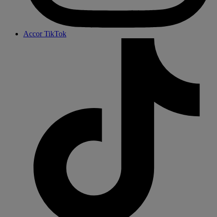
Accor TikTok