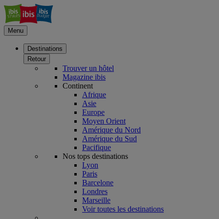
Menu
Destinations
Retour
Trouver un hôtel
Magazine ibis
Continent
Afrique
Asie
Europe
Moyen Orient
Amérique du Nord
Amérique du Sud
Pacifique
Nos tops destinations
Lyon
Paris
Barcelone
Londres
Marseille
Voir toutes les destinations