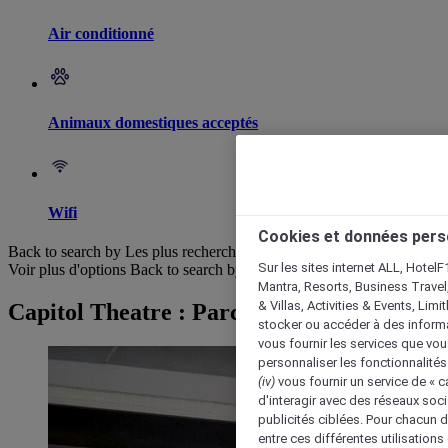
Air conditionné
Animaux domestiques acceptés
Wifi
Cookies et données pers
Back to search by Les plus recherchés
Sur les sites internet ALL, HotelF
Voir plus d'options
Back to search by categories
Mantra, Resorts, Business Travel
& Villas, Activities & Events, Lim
Capitol Theatre : Parcourir les hôtels
stocker ou accéder à des informa
vous fournir les services que vo
personnaliser les fonctionnalités
(iv)
vous fournir un service de « 
d'interagir avec des réseaux soci
publicités ciblées. Pour chacun 
entre ces différentes utilisations