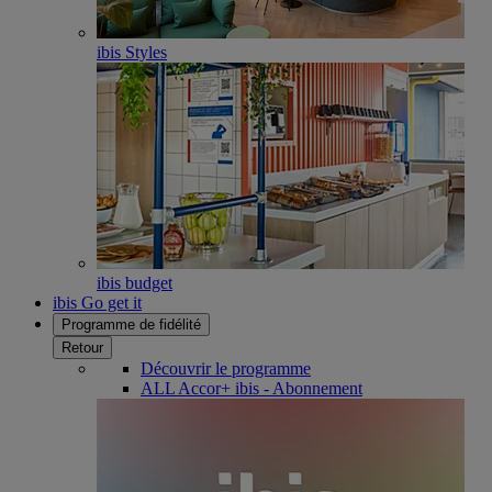
ibis Styles
ibis budget
ibis Go get it
Programme de fidélité
Retour
Découvrir le programme
ALL Accor+ ibis - Abonnement