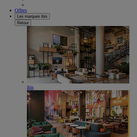
Offres
Les marques ibis
Retour
ibis