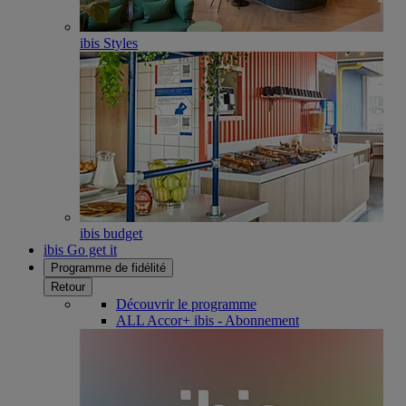
ibis Styles
ibis budget
ibis Go get it
Programme de fidélité
Retour
Découvrir le programme
ALL Accor+ ibis - Abonnement