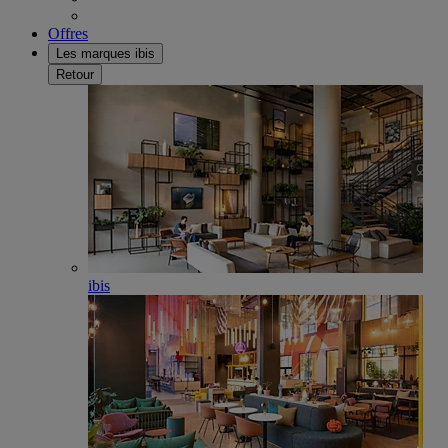
Offres
Les marques ibis
Retour
ibis