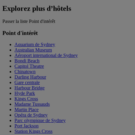
Explorez plus d’hôtels
Passer la liste Point d'intérêt
Point d'intérêt
Aquarium de Sydney
Australian Museum
Aéroport international de Sydney
Bondi Beach
Capitol Theatre
Chinatown
Darling Harbour
Gare centrale
Harbour Bridge
Hyde Park
Kings Cross
Madame Tussauds
Martin Place
Opéra de Sydney
Parc olympique de Sydney
Port Jackson
Station Kings Cross