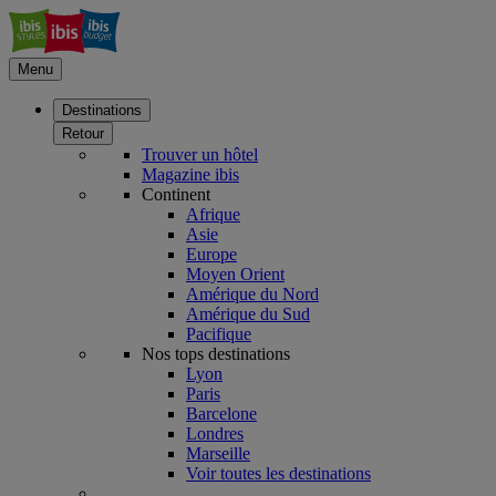
Menu
Destinations
Retour
Trouver un hôtel
Magazine ibis
Continent
Afrique
Asie
Europe
Moyen Orient
Amérique du Nord
Amérique du Sud
Pacifique
Nos tops destinations
Lyon
Paris
Barcelone
Londres
Marseille
Voir toutes les destinations