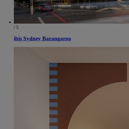
/ 5
ibis Sydney Barangaroo