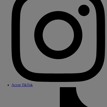
Accor TikTok