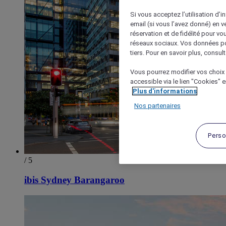
Si vous acceptez l’utilisation d’i
email (si vous l’avez donné) en 
réservation et de fidélité pour vo
réseaux sociaux. Vos données po
tiers. Pour en savoir plus, consult
Vous pourrez modifier vos choix 
accessible via le lien "Cookies" 
Plus d'informations
Nos partenaires
Perso
/ 5
ibis Sydney Barangaroo