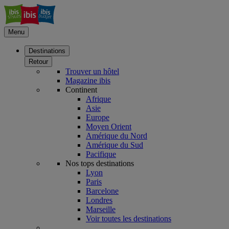
Menu
Destinations
Retour
Trouver un hôtel
Magazine ibis
Continent
Afrique
Asie
Europe
Moyen Orient
Amérique du Nord
Amérique du Sud
Pacifique
Nos tops destinations
Lyon
Paris
Barcelone
Londres
Marseille
Voir toutes les destinations