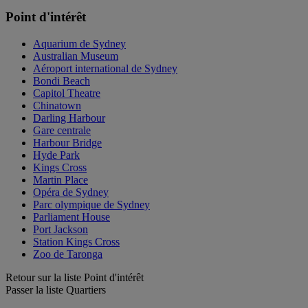
Point d'intérêt
Aquarium de Sydney
Australian Museum
Aéroport international de Sydney
Bondi Beach
Capitol Theatre
Chinatown
Darling Harbour
Gare centrale
Harbour Bridge
Hyde Park
Kings Cross
Martin Place
Opéra de Sydney
Parc olympique de Sydney
Parliament House
Port Jackson
Station Kings Cross
Zoo de Taronga
Retour sur la liste Point d'intérêt
Passer la liste Quartiers