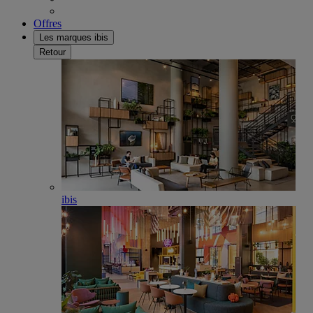
Offres
Les marques ibis
Retour
ibis