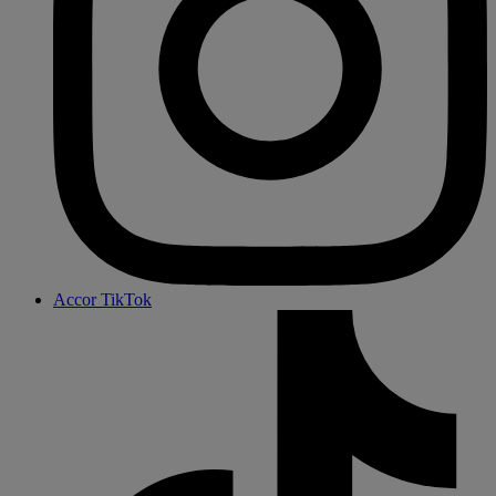
Accor TikTok