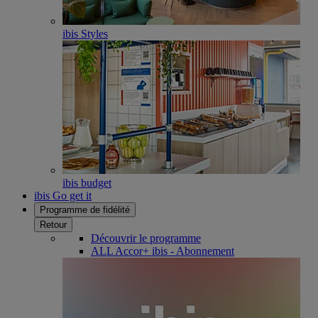
ibis Styles
ibis budget
ibis Go get it
Programme de fidélité
Retour
Découvrir le programme
ALL Accor+ ibis - Abonnement