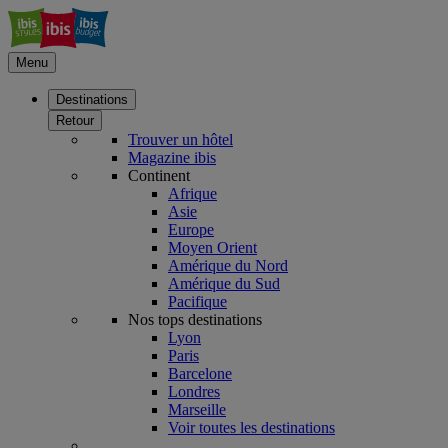
Menu
Destinations
Retour
Trouver un hôtel
Magazine ibis
Continent
Afrique
Asie
Europe
Moyen Orient
Amérique du Nord
Amérique du Sud
Pacifique
Nos tops destinations
Lyon
Paris
Barcelone
Londres
Marseille
Voir toutes les destinations