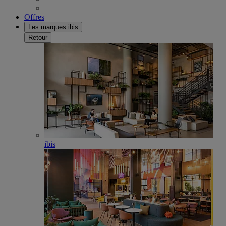
Offres
Les marques ibis
Retour
ibis