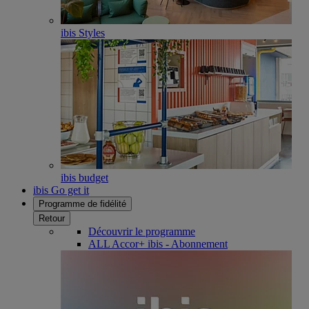
ibis Styles
ibis budget
ibis Go get it
Programme de fidélité
Retour
Découvrir le programme
ALL Accor+ ibis - Abonnement