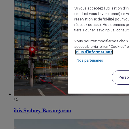
Si vous acceptez l’utilisation d’i
email (si vous l’avez donné) en 
réservation et de fidélité pour vo
réseaux sociaux. Vos données po
tiers. Pour en savoir plus, consult
Vous pourrez modifier vos choix 
accessible via le lien "Cookies" 
Plus d'informations
Nos partenaires
Perso
/ 5
ibis Sydney Barangaroo