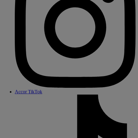
Accor TikTok